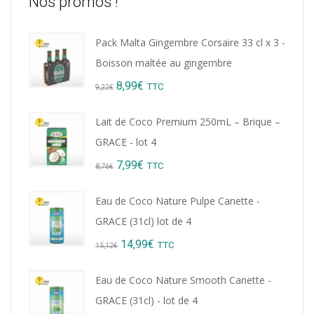
Nos promos !
Pack Malta Gingembre Corsaire 33 cl x 3 -
Boisson maltée au gingembre
Original
Current
8,99
€
TTC
9,22
€
price
price
Lait de Coco Premium 250mL – Brique –
was:
is:
GRACE - lot 4
9,22€.
8,99€.
Original
Current
7,99
€
TTC
8,76
€
price
price
Eau de Coco Nature Pulpe Canette -
was:
is:
GRACE (31cl) lot de 4
8,76€.
7,99€.
Original
Current
14,99
€
TTC
15,12
€
price
price
Eau de Coco Nature Smooth Canette -
was:
is:
GRACE (31cl) - lot de 4
15,12€.
14,99€.