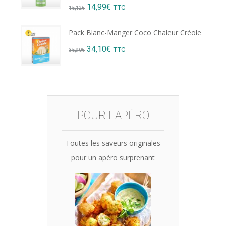
Original
Current
14,99
€
TTC
15,12
€
price
price
Pack Blanc-Manger Coco Chaleur Créole
was:
is:
Original
Current
34,10
€
TTC
35,90
€
15,12€.
14,99€.
price
price
was:
is:
35,90€.
34,10€.
POUR L'APÉRO
Toutes les saveurs originales
pour un apéro surprenant