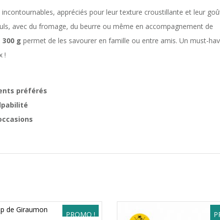
 incontournables, appréciés pour leur texture croustillante et leur goû
nt seuls, avec du fromage, du beurre ou même en accompagnement de
e
300 g
permet de les savourer en famille ou entre amis. Un must-ha
 !
ents préférés
lpabilité
occasions
PROMO !
P