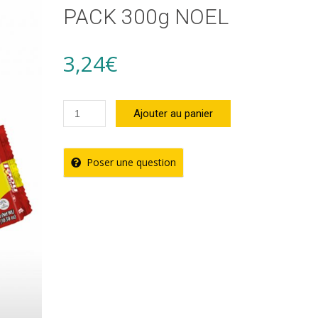
PACK 300g NOEL
3,24
€
quantité
Ajouter au panier
de
BISCUITS
Poser une question
SALTIN
CRAKERS
PACK
300g
NOEL