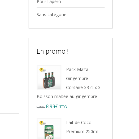
Pour l'apéro
Sans catégorie
En promo !
Pack Malta
Gingembre
Corsaire 33 cl x 3 -
Boisson maltée au gingembre
Original
Current
8,99
€
TTC
9,22
€
price
price
Lait de Coco
was:
is:
Premium 250mL –
9,22€.
8,99€.