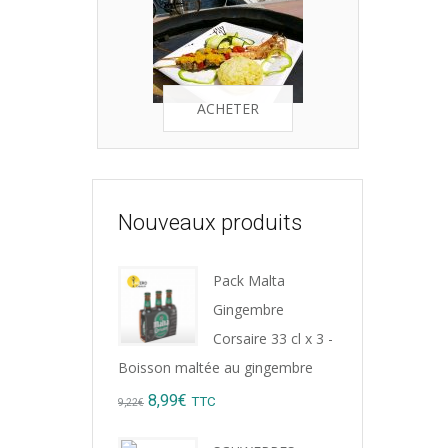
ACHETER
Nouveaux produits
Pack Malta
Gingembre
Corsaire 33 cl x 3 -
Boisson maltée au gingembre
Original
Current
8,99
€
TTC
9,22
€
price
price