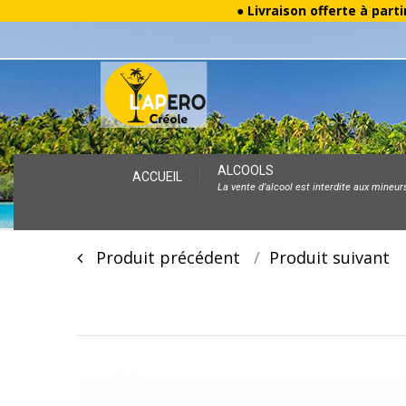
● Livraison offerte à parti
Skip
ALCOOLS
ACCUEIL
La vente d’alcool est interdite aux mineur
to
content
Post
Produit précédent
Produit suivan
navigation