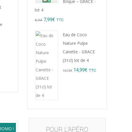
Brique – GRACE -
t
lot 4
Original
Current
7,99
€
TTC
8,76
€
ve
price
price
Eau de Coco
was:
is:
Nature Pulpe
8,76€.
7,99€.
Canette - GRACE
(31cl) lot de 4
Original
Current
14,99
€
TTC
15,12
€
price
price
was:
is:
15,12€.
14,99€.
POUR L'APÉRO
ROMO !