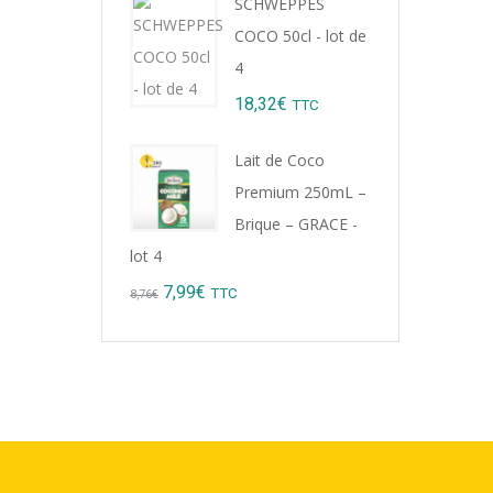
SCHWEPPES
was:
is:
COCO 50cl - lot de
9,22€.
8,99€.
4
18,32
€
TTC
Lait de Coco
Premium 250mL –
Brique – GRACE -
lot 4
Original
Current
7,99
€
TTC
8,76
€
price
price
was:
is:
8,76€.
7,99€.