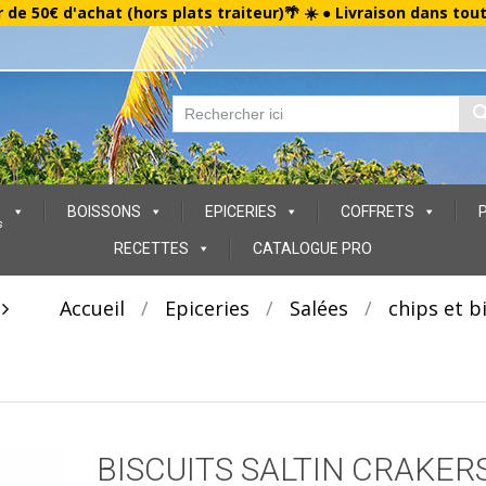
r de 50€ d'achat (hors plats traiteur)🌴 ☀️ ● Livraison dans tou
BOISSONS
EPICERIES
COFFRETS
s
RECETTES
CATALOGUE PRO
t
Accueil
/
Epiceries
/
Salées
/
chips et b
BISCUITS SALTIN CRAKER