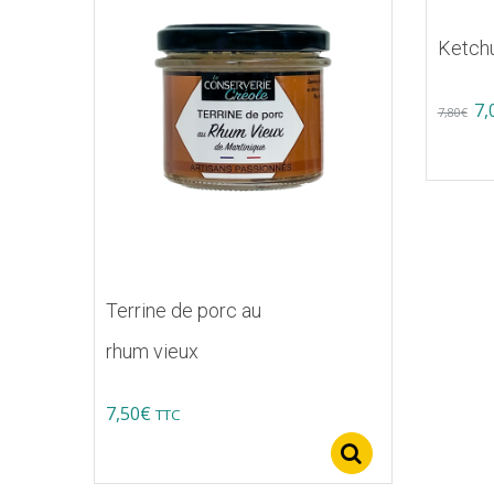
Ketch
Or
7,
7,80
€
pr
wa
7,
Terrine de porc au
rhum vieux
7,50
€
TTC
Select option