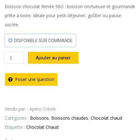
Boisson chocolat Renée 50cl : boisson onctueuse et gourmande
prête à boire. Idéale pour petit-déjeuner, goûter ou pause
sucrée.
DISPONIBLE SUR COMMANDE
quantité
Ajouter au panier
de
Boisson
Poser une question
Chocolat
50cl
–
Vendu par: : Apéro Créole
RENÉE
Catégories :
Boissons
,
Boissons chaudes
,
Chocolat chaud
-
Étiquette :
Chocolat Chaud
50cl