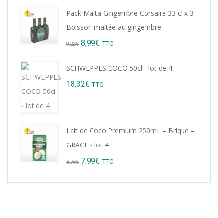
Pack Malta Gingembre Corsaire 33 cl x 3 -
Boisson maltée au gingembre
Original
Current
8,99
€
TTC
9,22
€
price
price
SCHWEPPES COCO 50cl - lot de 4
was:
is:
18,32
€
TTC
9,22€.
8,99€.
Lait de Coco Premium 250mL – Brique –
GRACE - lot 4
Original
Current
7,99
€
TTC
8,76
€
price
price
was:
is:
8,76€.
7,99€.