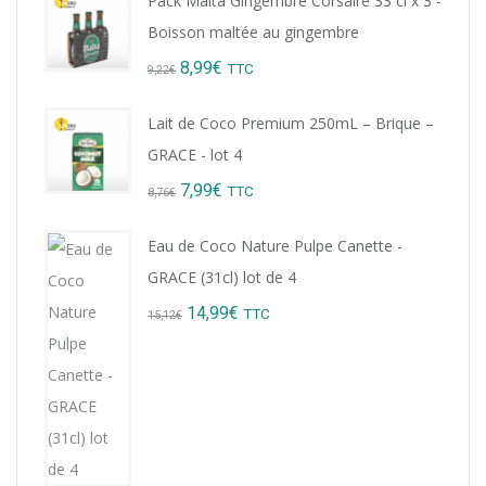
Pack Malta Gingembre Corsaire 33 cl x 3 -
Boisson maltée au gingembre
Original
Current
8,99
€
TTC
9,22
€
price
price
Lait de Coco Premium 250mL – Brique –
was:
is:
GRACE - lot 4
9,22€.
8,99€.
Original
Current
7,99
€
TTC
8,76
€
price
price
Eau de Coco Nature Pulpe Canette -
was:
is:
GRACE (31cl) lot de 4
8,76€.
7,99€.
Original
Current
14,99
€
TTC
15,12
€
price
price
was:
is:
15,12€.
14,99€.