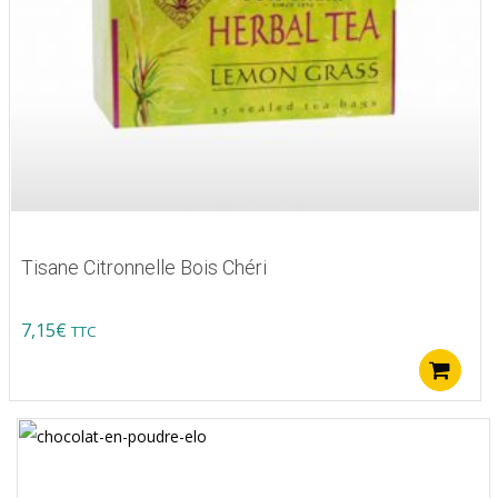
Tisane Citronnelle Bois Chéri
7,15
€
TTC
A