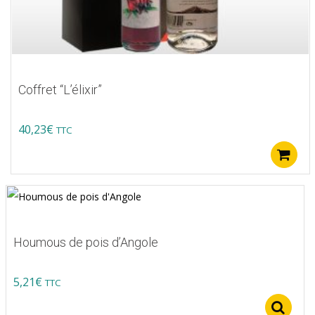
Coffret “L’élixir”
40,23
€
TTC
Houmous de pois d’Angole
5,21
€
TTC
S