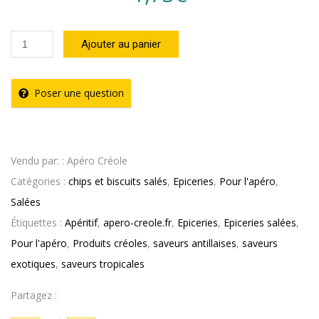
quantité
Ajouter au panier
de
Chips
Poser une question
Banane
Pimentée
(
Vendu par: : Apéro Créole
75g
Catégories :
chips et biscuits salés
,
Epiceries
,
Pour l'apéro
,
)
Salées
–
Étiquettes :
Apéritif
,
apero-creole.fr
,
Epiceries
,
Epiceries salées
,
SAMAI
Pour l'apéro
,
Produits créoles
,
saveurs antillaises
,
saveurs
exotiques
,
saveurs tropicales
Partagez :