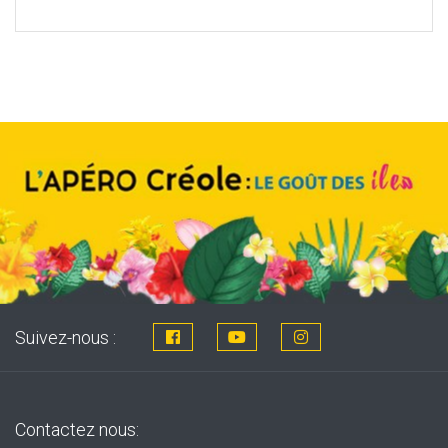
price
price
was:
is:
8,76€.
7,99€.
Suivez-nous :
Contactez nous: