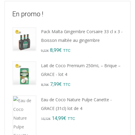
En promo !
Pack Malta Gingembre Corsaire 33 cl x 3 -
Boisson maltée au gingembre
Original
Current
8,99
€
TTC
9,22
€
price
price
Lait de Coco Premium 250mL – Brique –
was:
is:
GRACE - lot 4
9,22€.
8,99€.
Original
Current
7,99
€
TTC
8,76
€
price
price
Eau de Coco Nature Pulpe Canette -
was:
is:
GRACE (31cl) lot de 4
8,76€.
7,99€.
Original
Current
14,99
€
TTC
15,12
€
price
price