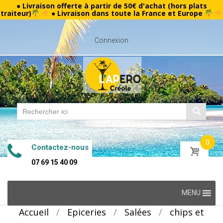
● Livraison offerte à partir de 50€ d'achat (hors plats
traiteur)
● Livraison dans toute la France et Europe
Connexion
0
Contactez-nous
07 69 15 40 09
Skip
MENU
to
Accueil
/
Epiceries
/
Salées
/
chips et
content