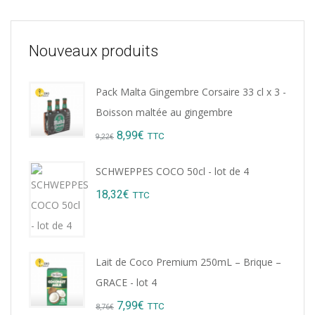
Nouveaux produits
Pack Malta Gingembre Corsaire 33 cl x 3 -
Boisson maltée au gingembre
Original
Current
8,99
€
TTC
9,22
€
price
price
SCHWEPPES COCO 50cl - lot de 4
was:
is:
18,32
€
TTC
9,22€.
8,99€.
Lait de Coco Premium 250mL – Brique –
GRACE - lot 4
Original
Current
7,99
€
TTC
8,76
€