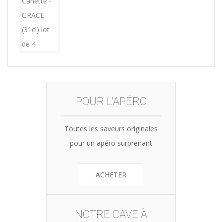
was:
is:
15,12€.
14,99€.
POUR L'APÉRO
Toutes les saveurs originales
pour un apéro surprenant
ACHETER
NOTRE CAVE À