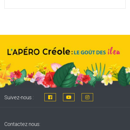
price
price
was:
is:
8,76€.
7,99€.
Suivez-nous :
Contactez nous: