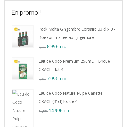
En promo !
Pack Malta Gingembre Corsaire 33 cl x 3 -
Boisson maltée au gingembre
Original
Current
8,99
€
TTC
9,22
€
price
price
Lait de Coco Premium 250mL – Brique –
was:
is:
GRACE - lot 4
9,22€.
8,99€.
Original
Current
7,99
€
TTC
8,76
€
price
price
Eau de Coco Nature Pulpe Canette -
was:
is:
GRACE (31cl) lot de 4
8,76€.
7,99€.
Original
Current
14,99
€
TTC
15,12
€
price
price