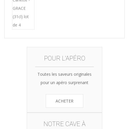
was:
is:
15,12€.
14,99€.
POUR L'APÉRO
Toutes les saveurs originales
pour un apéro surprenant
ACHETER
NOTRE CAVE À