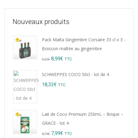
Nouveaux produits
Pack Malta Gingembre Corsaire 33 cl x 3 -
Boisson maltée au gingembre
Original
Current
8,99
€
TTC
9,22
€
price
price
SCHWEPPES COCO 50cl - lot de 4
was:
is:
18,32
€
TTC
9,22€.
8,99€.
Lait de Coco Premium 250mL – Brique –
GRACE - lot 4
Original
Current
7,99
€
TTC
8,76
€