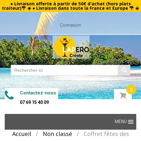
● Livraison offerte à partir de 50€ d'achat (hors plats
traiteur)🌴 ☀️ ● Livraison dans toute la France et Europe 🌴 ☀️
Connexion
0
Contactez-nous
07 69 15 40 09
Skip
MENU
to
Accueil
/
Non classé
/
Coffret fêtes des
content