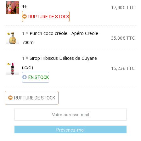
1L
17,40
€
TTC
RUPTURE DE STOCK
1 ×
Punch coco créole - Apéro Créole -
35,00
€
TTC
700ml
1 ×
Sirop Hibiscus Délices de Guyane
(25cl)
15,23
€
TTC
EN STOCK
RUPTURE DE STOCK
Prévenez-moi