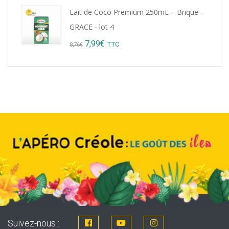
Lait de Coco Premium 250mL – Brique –
GRACE - lot 4
Original
Current
7,99
€
TTC
8,76
€
price
price
was:
is:
8,76€.
7,99€.
Suivez-nous :