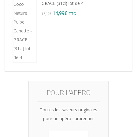
GRACE (31cl) lot de 4
8,76€.
7,99€.
Original
Current
14,99
€
TTC
15,12
€
price
price
was:
is:
15,12€.
14,99€.
POUR L'APÉRO
Toutes les saveurs originales
pour un apéro surprenant