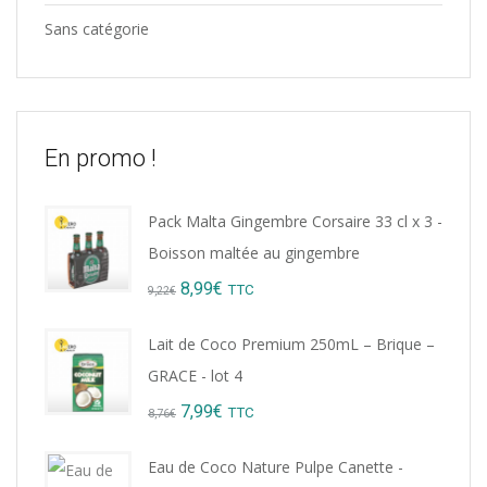
Sans catégorie
En promo !
Pack Malta Gingembre Corsaire 33 cl x 3 -
Boisson maltée au gingembre
Original
Current
8,99
€
TTC
9,22
€
price
price
Lait de Coco Premium 250mL – Brique –
was:
is:
GRACE - lot 4
9,22€.
8,99€.
Original
Current
7,99
€
TTC
8,76
€
price
price
Eau de Coco Nature Pulpe Canette -
was:
is: