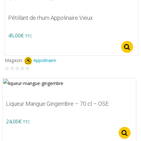
Pétillant de rhum Appolinaire Vieux
45,00
€
TTC
Magasin:
Appolinaire
0
sur
5
Liqueur Mangue Gingembre – 70 cl – OSE
24,00
€
TTC
S