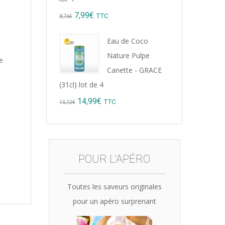
Original
Current
7,99
€
TTC
8,76
€
price
price
Eau de Coco
was:
is:
Nature Pulpe
e
8,76€.
7,99€.
Canette - GRACE
(31cl) lot de 4
Original
Current
14,99
€
TTC
15,12
€
price
price
was:
is:
15,12€.
14,99€.
POUR L'APÉRO
Toutes les saveurs originales
pour un apéro surprenant