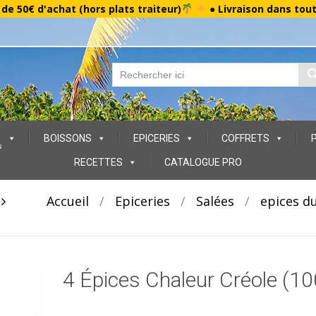
r de 50€ d'achat (hors plats traiteur)
● Livraison dans tou
BOISSONS
EPICERIES
COFFRETS
s
RECETTES
CATALOGUE PRO
t
Accueil
/
Epiceries
/
Salées
/
epices d
4 Épices Chaleur Créole (10