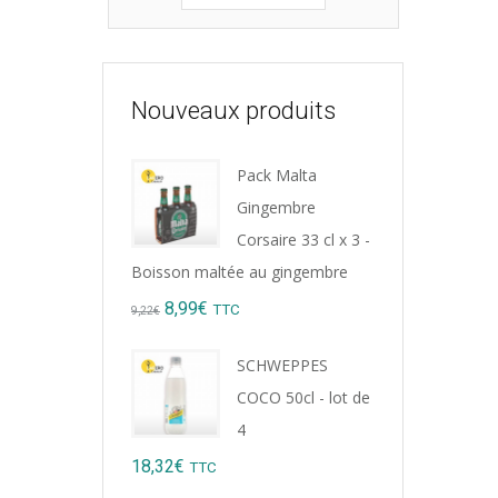
Nouveaux produits
Pack Malta
Gingembre
Corsaire 33 cl x 3 -
Boisson maltée au gingembre
Original
Current
8,99
€
TTC
9,22
€
price
price
SCHWEPPES
was:
is:
COCO 50cl - lot de
9,22€.
8,99€.
4
18,32
€
TTC