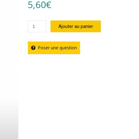
5,60
€
quantité
Ajouter au panier
de
4
Poser une question
Épices
Chaleur
Créole
(100g)