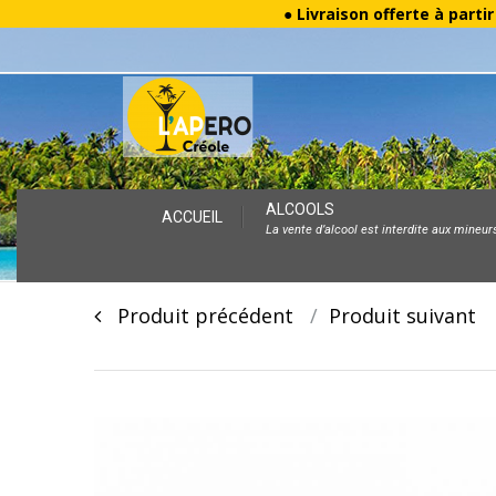
● Livraison offerte à parti
Skip
ALCOOLS
ACCUEIL
La vente d’alcool est interdite aux mineur
to
content
Post
Produit précédent
Produit suivan
navigation