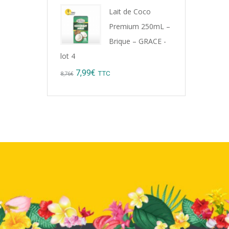
Lait de Coco
Premium 250mL –
Brique – GRACE -
lot 4
Original
Current
7,99
€
TTC
8,76
€
price
price
was:
is:
8,76€.
7,99€.