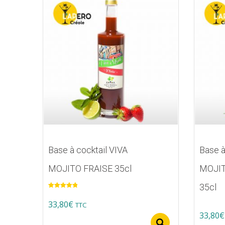
Base à cocktail VIVA
Base à
MOJITO FRAISE 35cl
MOJI
35cl
Note
5.00
sur 5
33,80
€
TTC
33,80
€
Ce
Select option