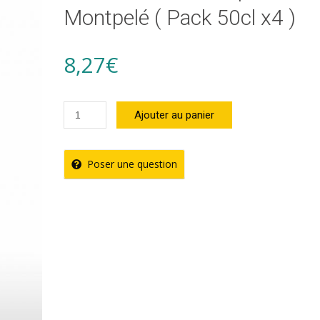
Montpelé ( Pack 50cl x4 )
8,27
€
quantité
Ajouter au panier
de
Nectar
Poser une question
Cocktail
Tropical
-
Montpelé
(
Pack
50cl
x4