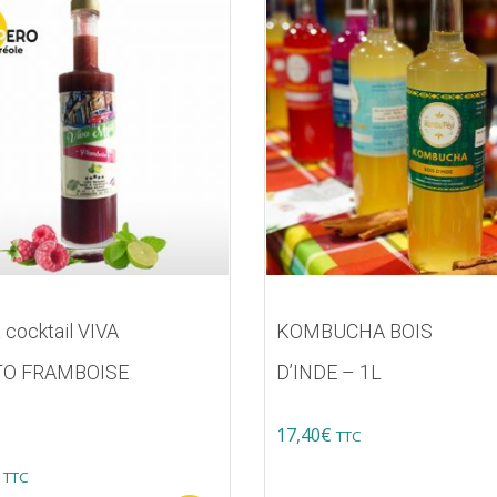
 cocktail VIVA
KOMBUCHA BOIS
TO FRAMBOISE
D’INDE – 1L
17,40
€
TTC
TTC
s