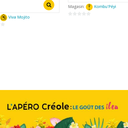
Select options
Magasin:
Kombu'Péyi
Viva Mojito
0
sur
s
5
ns.