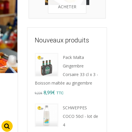
ACHETER
Nouveaux produits
Pack Malta
Gingembre
Corsaire 33 cl x 3 -
Boisson maltée au gingembre
Original
Current
8,99
€
TTC
9,22
€
price
price
SCHWEPPES
was:
is:
COCO 50cl - lot de
9,22€.
8,99€.
4
Select options