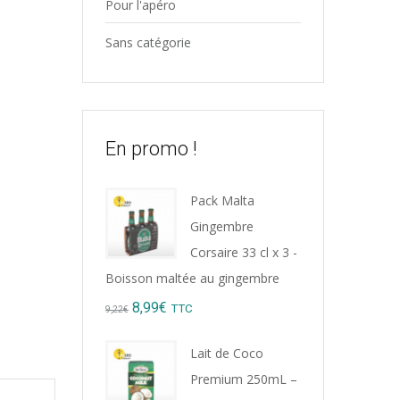
Pour l'apéro
Sans catégorie
En promo !
Pack Malta
Gingembre
Corsaire 33 cl x 3 -
Boisson maltée au gingembre
Original
Current
8,99
€
TTC
9,22
€
price
price
Lait de Coco
was:
is:
Premium 250mL –
9,22€.
8,99€.