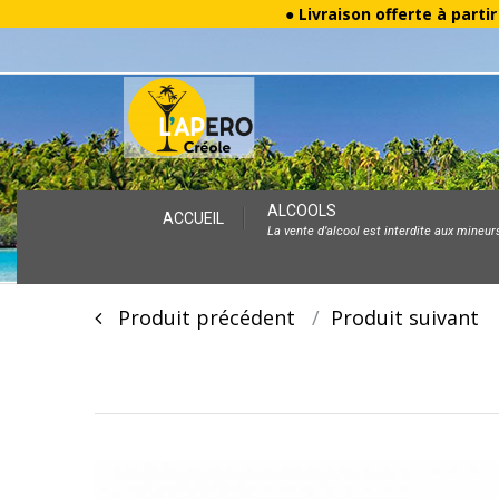
● Livraison offerte à parti
Skip
ALCOOLS
ACCUEIL
La vente d’alcool est interdite aux mineur
to
content
Post
Produit précédent
Produit suivan
navigation