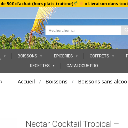
r de 50€ d'achat (hors plats traiteur)
● Livraison dans tou
BOISSONS
EPICERIES
COFFRETS
s
RECETTES
CATALOGUE PRO
t
Accueil
/
Boissons
/
Boissons sans alcoo
Nectar Cocktail Tropical –