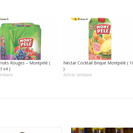
ruits Rouges – Montpelé (
Nectar Cocktail Brique Montpelé ( 1
l x4 )
)
imilaire
Article similaire