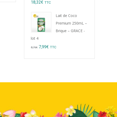
18,32
€
TTC
Lait de Coco
Premium 250mL –
Brique – GRACE -
lot 4
Original
Current
7,99
€
TTC
8,76
€
price
price
was:
is:
8,76€.
7,99€.