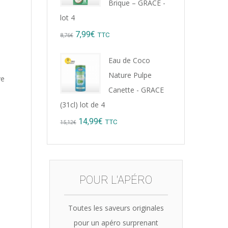
Brique – GRACE -
lot 4
Original
Current
7,99
€
TTC
8,76
€
price
price
Eau de Coco
was:
is:
Nature Pulpe
ve
8,76€.
7,99€.
Canette - GRACE
(31cl) lot de 4
Original
Current
14,99
€
TTC
15,12
€
price
price
was:
is:
15,12€.
14,99€.
POUR L'APÉRO
Toutes les saveurs originales
pour un apéro surprenant