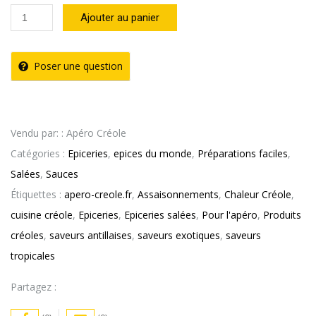
quantité
Ajouter au panier
de
Pâte
Poser une question
de
Curry
Chaleur
Vendu par: : Apéro Créole
Créole
Catégories :
Epiceries
,
epices du monde
,
Préparations faciles
,
(200g)
Salées
,
Sauces
Étiquettes :
apero-creole.fr
,
Assaisonnements
,
Chaleur Créole
,
cuisine créole
,
Epiceries
,
Epiceries salées
,
Pour l'apéro
,
Produits
créoles
,
saveurs antillaises
,
saveurs exotiques
,
saveurs
tropicales
Partagez :