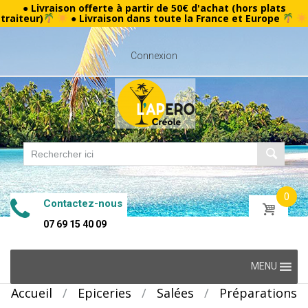
● Livraison offerte à partir de 50€ d'achat (hors plats
traiteur)
● Livraison dans toute la France et Europe
Connexion
0
Contactez-nous
07 69 15 40 09
Skip
MENU
to
Accueil
/
Epiceries
/
Salées
/
Préparations
content