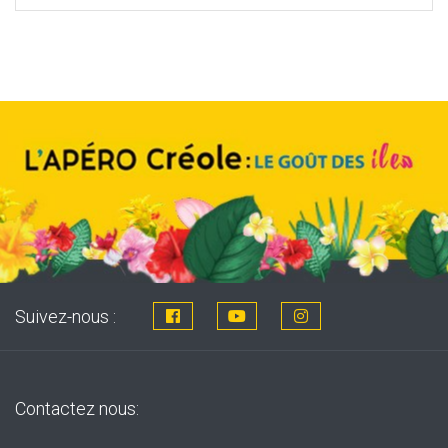
was:
is:
8,76€.
7,99€.
Suivez-nous :
Contactez nous: