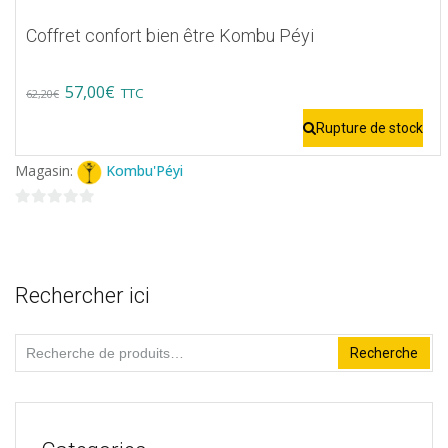
du
Coffret confort bien être Kombu Péyi
produit
Original
Current
57,00
€
TTC
62,20
€
price
price
Rupture de stock
was:
is:
Magasin:
Kombu'Péyi
62,20€.
57,00€.
0
sur
5
Rechercher ici
Recherche
Recherche
pour :