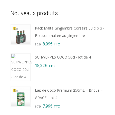
Nouveaux produits
Pack Malta Gingembre Corsaire 33 cl x 3 -
Boisson maltée au gingembre
Original
Current
8,99
€
TTC
9,22
€
price
price
SCHWEPPES COCO 50cl - lot de 4
was:
is:
18,32
€
TTC
9,22€.
8,99€.
Lait de Coco Premium 250mL – Brique –
GRACE - lot 4
Original
Current
7,99
€
TTC
8,76
€
price
price