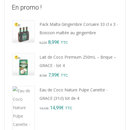
En promo !
Pack Malta Gingembre Corsaire 33 cl x 3 -
Boisson maltée au gingembre
Original
Current
8,99
€
TTC
9,22
€
price
price
Lait de Coco Premium 250mL – Brique –
was:
is:
GRACE - lot 4
9,22€.
8,99€.
Original
Current
7,99
€
TTC
8,76
€
price
price
Eau de Coco Nature Pulpe Canette -
was:
is:
GRACE (31cl) lot de 4
8,76€.
7,99€.
Original
Current
14,99
€
TTC
15,12
€
price
price
was:
is: