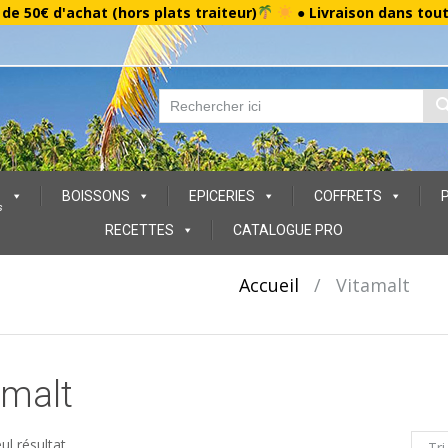
r de 50€ d'achat (hors plats traiteur)
● Livraison dans tou
BOISSONS
EPICERIES
COFFRETS
s
RECETTES
CATALOGUE PRO
Accueil
/
Vitamalt
amalt
eul résultat