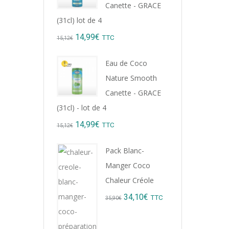
Canette - GRACE
(31cl) lot de 4
Original
Current
14,99
€
TTC
15,12
€
price
price
Eau de Coco
was:
is:
Nature Smooth
15,12€.
14,99€.
Canette - GRACE
(31cl) - lot de 4
Original
Current
14,99
€
TTC
15,12
€
price
price
Pack Blanc-
was:
is:
Manger Coco
15,12€.
14,99€.
Chaleur Créole
Original
Current
34,10
€
TTC
35,90
€
price
price