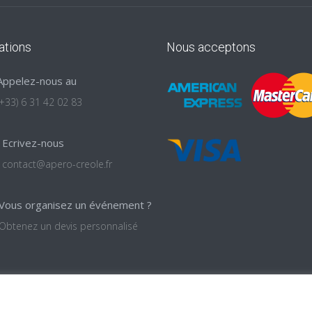
ations
Nous acceptons
Appelez-nous au
(+33) 6 31 42 02 83
Ecrivez-nous
contact@apero-creole.fr
Vous organisez un événement ?
Obtenez un devis personnalisé