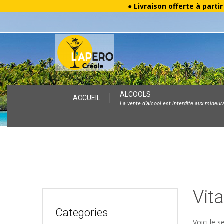
● Livraison offerte à parti
Skip
ALCOOLS
ACCUEIL
La vente d’alcool est interdite aux mineur
to
content
Vit
Categories
Voici le s