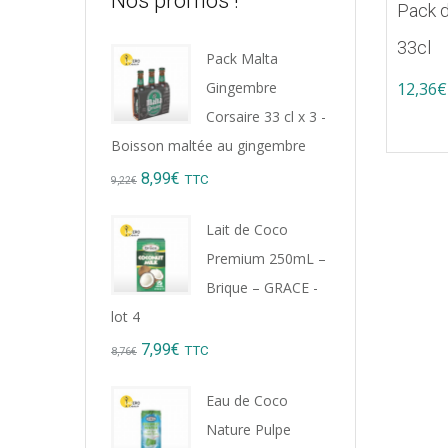
Nos promos !
Pack d
33cl
Pack Malta
12,36
€
Gingembre
Corsaire 33 cl x 3 -
Boisson maltée au gingembre
Original
Current
8,99
€
TTC
9,22
€
price
price
Lait de Coco
was:
is:
Premium 250mL –
9,22€.
8,99€.
Brique – GRACE -
lot 4
Original
Current
7,99
€
TTC
8,76
€
price
price
Eau de Coco
was:
is:
Nature Pulpe
8,76€.
7,99€.