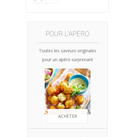
was:
is:
35,90€.
34,10€.
POUR L'APÉRO
Toutes les saveurs originales
pour un apéro surprenant
ACHETER