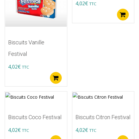
4,02
€
TTC
A
Biscuits Vanille
Festival
4,02
€
TTC
Ajouter au panier
Biscuits Coco Festival
Biscuits Citron Festival
4,02
€
4,02
€
TTC
TTC