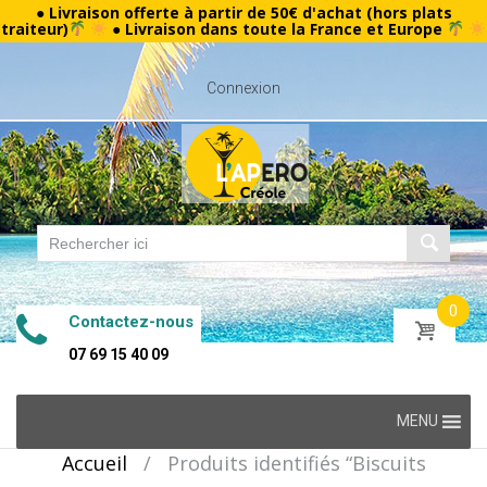
● Livraison offerte à partir de 50€ d'achat (hors plats
traiteur)
● Livraison dans toute la France et Europe
Connexion
0
Contactez-nous
07 69 15 40 09
Skip
MENU
to
Accueil
/
Produits identifiés “Biscuits
content