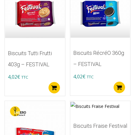
Biscuits RécréO 360g
Biscuits Tutti Frutti
– FESTIVAL
403g – FESTIVAL
4,02
€
4,02
€
TTC
TTC
A
Ajouter au panier
Biscuits Fraise Festival