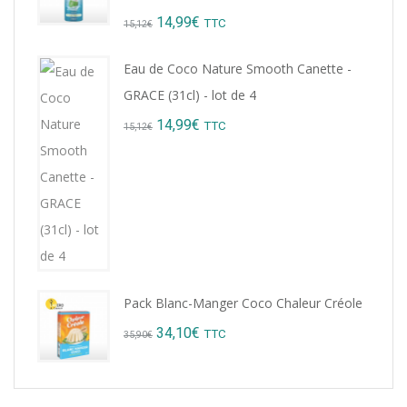
8,76€.
7,99€.
Original
Current
14,99
€
TTC
15,12
€
price
price
Eau de Coco Nature Smooth Canette -
was:
is:
GRACE (31cl) - lot de 4
15,12€.
14,99€.
Original
Current
14,99
€
TTC
15,12
€
price
price
was:
is:
15,12€.
14,99€.
Pack Blanc-Manger Coco Chaleur Créole
Original
Current
34,10
€
TTC
35,90
€
price
price
was:
is: