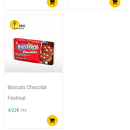
Ajouter au panier
A
Biscuits Chocolat
Festival
4,02
€
TTC
Ajouter au panier