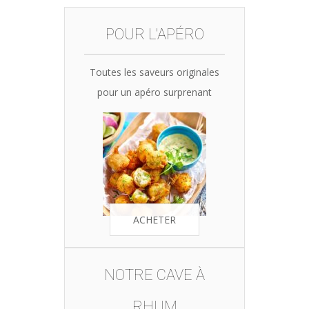
35,90€.
34,10€.
POUR L'APÉRO
Toutes les saveurs originales
pour un apéro surprenant
ACHETER
NOTRE CAVE À
RHUM