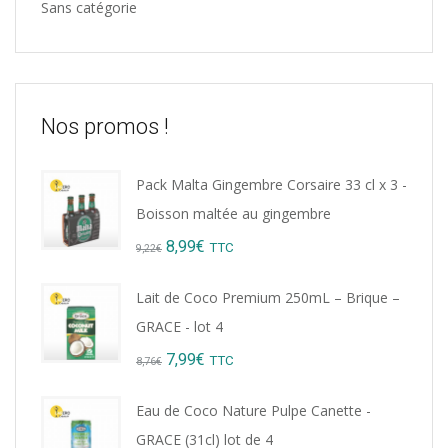
Sans catégorie
Nos promos !
Pack Malta Gingembre Corsaire 33 cl x 3 -
Boisson maltée au gingembre
Original
Current
8,99
€
TTC
9,22
€
price
price
Lait de Coco Premium 250mL – Brique –
was:
is:
GRACE - lot 4
9,22€.
8,99€.
Original
Current
7,99
€
TTC
8,76
€
price
price
Eau de Coco Nature Pulpe Canette -
was:
is:
GRACE (31cl) lot de 4