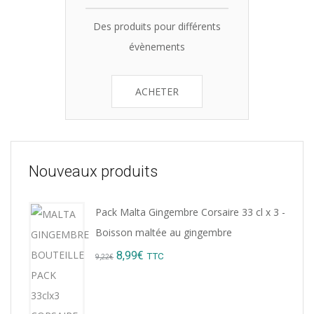
Des produits pour différents
évènements
ACHETER
Nouveaux produits
Pack Malta Gingembre Corsaire 33 cl x 3 -
Boisson maltée au gingembre
Original
Current
8,99
€
TTC
9,22
€
price
price
was:
is: