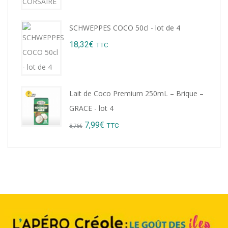
9,22€.
8,99€.
SCHWEPPES COCO 50cl - lot de 4
18,32
€
TTC
Lait de Coco Premium 250mL – Brique –
GRACE - lot 4
Original
Current
7,99
€
TTC
8,76
€
price
price
was:
is:
8,76€.
7,99€.