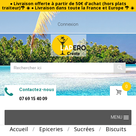
● Livraison offerte à partir de 50€ d'achat (hors plats
traiteur)🌴 ☀️ ● Livraison dans toute la France et Europe 🌴 ☀️
Connexion
0
Contactez-nous
07 69 15 40 09
Skip
MENU
to
Accueil
/
Epiceries
/
Sucrées
/
Biscuits
content