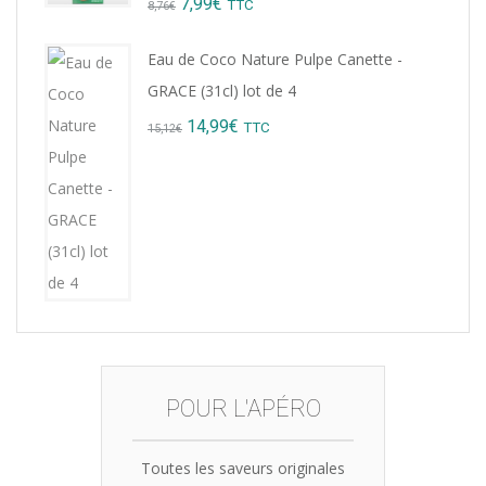
Original
Current
7,99
€
TTC
8,76
€
price
price
Eau de Coco Nature Pulpe Canette -
was:
is:
GRACE (31cl) lot de 4
8,76€.
7,99€.
Original
Current
14,99
€
TTC
15,12
€
price
price
was:
is:
15,12€.
14,99€.
POUR L'APÉRO
Toutes les saveurs originales