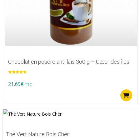
Chocolat en poudre antillais 360 g – Cœur des îles
Note
5.00
sur 5
21,69
€
TTC
Thé Vert Nature Bois Chéri