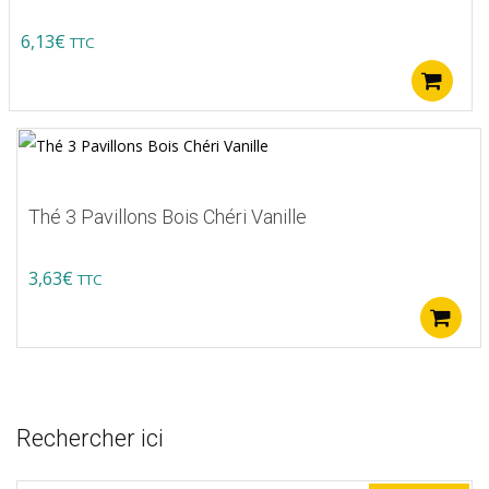
6,13
€
TTC
A
Thé 3 Pavillons Bois Chéri Vanille
3,63
€
TTC
Rechercher ici