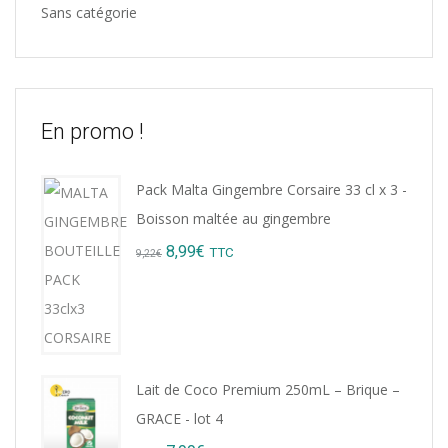
Sans catégorie
En promo !
Pack Malta Gingembre Corsaire 33 cl x 3 -
Boisson maltée au gingembre
Original
Current
8,99
€
TTC
9,22
€
price
price
was:
is:
9,22€.
8,99€.
Lait de Coco Premium 250mL – Brique –
GRACE - lot 4