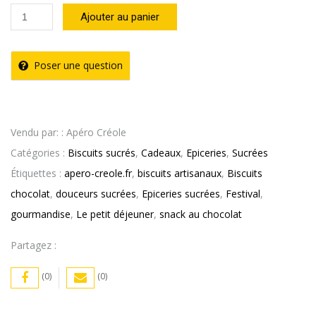
quantité
Ajouter au panier
de
Biscuits
Poser une question
Tutti
Frutti
403g
Vendu par: : Apéro Créole
–
Catégories :
Biscuits sucrés
,
Cadeaux
,
Epiceries
,
Sucrées
FESTIVAL
Étiquettes :
apero-creole.fr
,
biscuits artisanaux
,
Biscuits
chocolat
,
douceurs sucrées
,
Epiceries sucrées
,
Festival
,
gourmandise
,
Le petit déjeuner
,
snack au chocolat
Partagez :
(0)
(0)