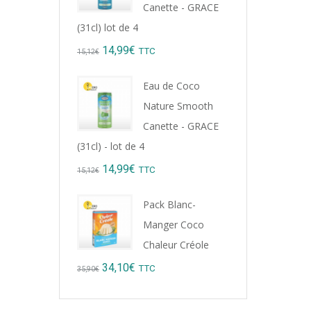
Canette - GRACE
(31cl) lot de 4
Original
Current
14,99
€
TTC
15,12
€
price
price
Eau de Coco
was:
is:
Nature Smooth
15,12€.
14,99€.
Canette - GRACE
(31cl) - lot de 4
Original
Current
14,99
€
TTC
15,12
€
price
price
Pack Blanc-
was:
is:
Manger Coco
15,12€.
14,99€.
Chaleur Créole
Original
Current
34,10
€
TTC
35,90
€
price
price