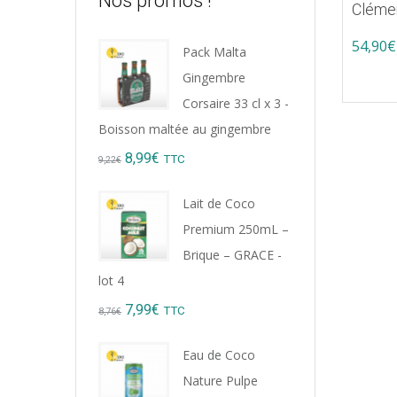
Nos promos !
Cléme
54,90
€
Pack Malta
Gingembre
Corsaire 33 cl x 3 -
Boisson maltée au gingembre
Original
Current
8,99
€
TTC
9,22
€
price
price
Lait de Coco
was:
is:
Premium 250mL –
9,22€.
8,99€.
Brique – GRACE -
lot 4
Original
Current
7,99
€
TTC
8,76
€
price
price
Eau de Coco
was:
is:
Nature Pulpe
8,76€.
7,99€.