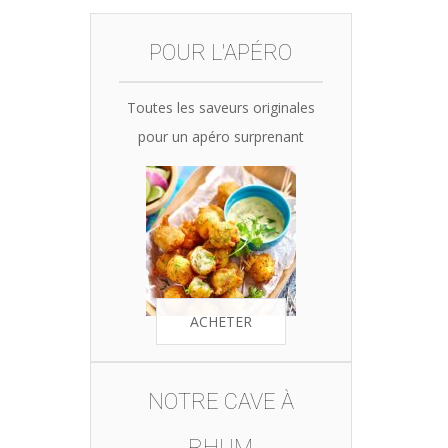
was:
is:
35,90€.
34,10€.
POUR L'APÉRO
Toutes les saveurs originales
pour un apéro surprenant
ACHETER
NOTRE CAVE À
RHUM