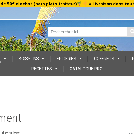
r de 50€ d'achat (hors plats traiteur)
● Livraison dans tou
BOISSONS
EPICERIES
COFFRETS
s
RECETTES
CATALOGUE PRO
ment
eul résultat