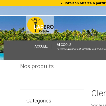
● Livraison offerte à parti
Skip
ALCOOLS
ACCUEIL
La vente d’alcool est interdite aux mineur
to
content
Nos produits
Cle
Categories
Voici le s