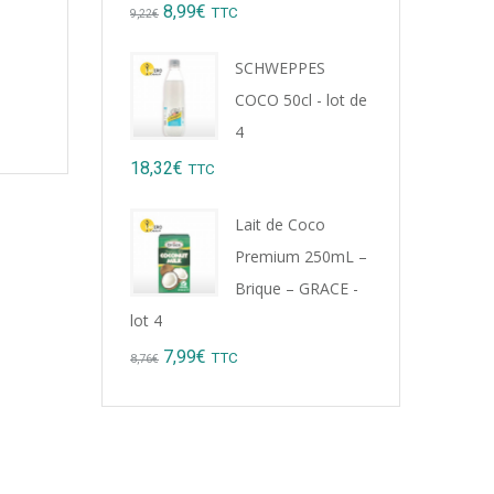
Original
Current
8,99
€
TTC
9,22
€
price
price
SCHWEPPES
was:
is:
COCO 50cl - lot de
9,22€.
8,99€.
4
18,32
€
TTC
Lait de Coco
Premium 250mL –
Brique – GRACE -
lot 4
Original
Current
7,99
€
TTC
8,76
€
price
price
was:
is:
8,76€.
7,99€.