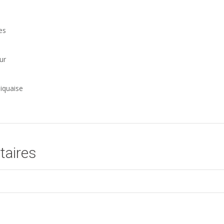
es
ur
niquaise
taires