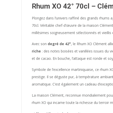
Rhum XO 42° 70cl – Clé
Plongez dans l’univers raffiné des grands rhums a
70cl. Véritable chef-d’œuvre de la maison Clémen
millésimes soigneusement sélectionnés et vieillis 
Avec son
degré de 42°
, le Rhum XO Clément alli
riche
: des notes boisées et vanillées issues du v
et de cacao. En bouche, l’attaque est ronde et so
Symbole de l’excellence martiniquaise, ce rhum XO
prestige. Il se déguste pur, à température ambiant
aromatique. C’est également un cadeau d’excepti
La maison Clément, reconnue mondialement pour son
rhum XO qui incarne toute la richesse du terroir ma