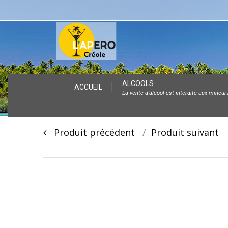
Skip
ALCOOLS
ACCUEIL
La vente d’alcool est interdite aux mineur
to
content
Post
Produit précédent
Produit suivan
navigation