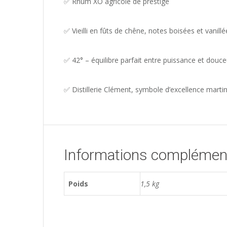
✅ Rhum XO agricole de prestige
✅ Vieilli en fûts de chêne, notes boisées et vanillé
✅ 42° – équilibre parfait entre puissance et douce
✅ Distillerie Clément, symbole d’excellence marti
Informations complémen
Poids
1,5 kg