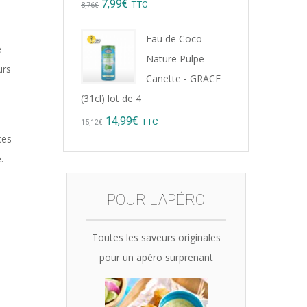
Original
Current
7,99
€
TTC
8,76
€
price
price
Eau de Coco
was:
is:
e
Nature Pulpe
urs
8,76€.
7,99€.
Canette - GRACE
(31cl) lot de 4
Original
Current
14,99
€
TTC
15,12
€
ces
price
price
.
was:
is:
15,12€.
14,99€.
POUR L'APÉRO
Toutes les saveurs originales
pour un apéro surprenant