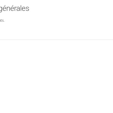
générales
ts.
Liqueur Ananas
Mangue Letchi – 70 cl