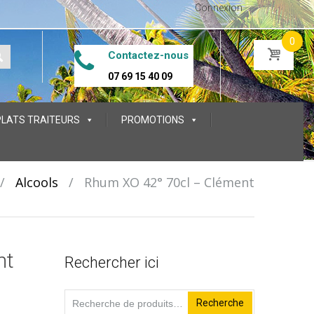
Connexion
0
Contactez-nous
07 69 15 40 09
PLATS TRAITEURS
PROMOTIONS
/
Alcools
/
Rhum XO 42° 70cl – Clément
nt
Rechercher ici
Recherche
Recherche