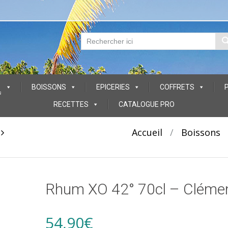
BOISSONS
EPICERIES
COFFRETS
s
RECETTES
CATALOGUE PRO
t
Accueil
/
Boissons
Rhum XO 42° 70cl – Cléme
54,90
€