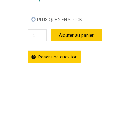
PLUS QUE 2 EN STOCK
quantité
Ajouter au panier
de
Rhum
Poser une question
XO
42°
70cl
–
Clément