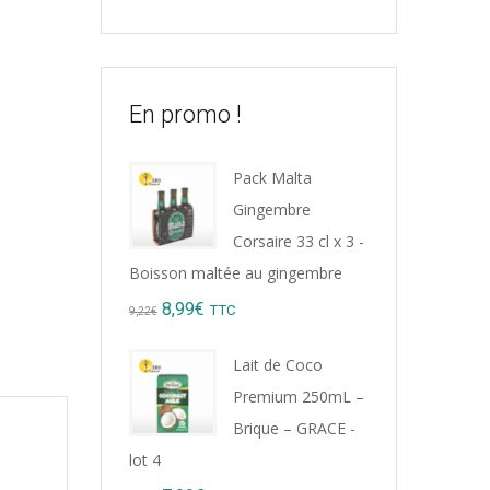
En promo !
Pack Malta
Gingembre
Corsaire 33 cl x 3 -
Boisson maltée au gingembre
Original
Current
8,99
€
TTC
9,22
€
price
price
Lait de Coco
was:
is:
Premium 250mL –
9,22€.
8,99€.
Brique – GRACE -
lot 4