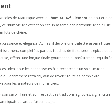
ment
gricoles de Martinique avec le
Rhum XO 42° Clément
en bouteille d
t, ce rhum vieux d’exception est un assemblage harmonieux de plusie
en fûts de chêne.
e puissance et élégance. Au nez, il dévoile une
palette aromatique
ieillissement, complétées par des touches de fruits secs, d’épices dou
yeuse, offrant une longue finale gourmande et parfaitement équilibrée
 est idéal pour les connaisseurs à la recherche d’un spiritueux de
e ou légèrement rafraîchi, afin de révéler toute sa complexité
on pour les amateurs de rhums vieux.
 savoir-faire et son respect des traditions agricoles, signe ici un
rtiniquais et l’art de l’assemblage.