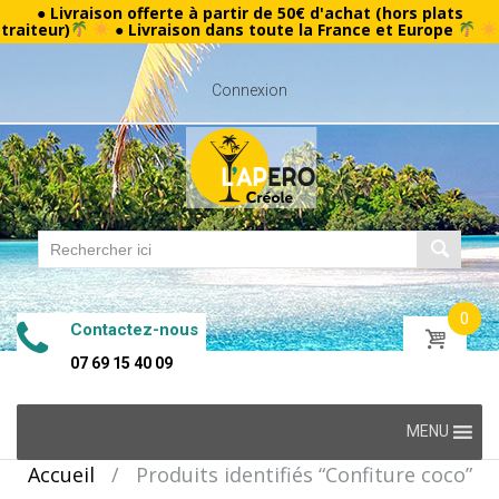
● Livraison offerte à partir de 50€ d'achat (hors plats
traiteur)
● Livraison dans toute la France et Europe
Connexion
0
Contactez-nous
07 69 15 40 09
Skip
MENU
to
Accueil
/
Produits identifiés “Confiture coco”
content