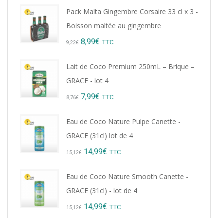
Pack Malta Gingembre Corsaire 33 cl x 3 -
Boisson maltée au gingembre
Original
Current
8,99
€
TTC
9,22
€
price
price
Lait de Coco Premium 250mL – Brique –
was:
is:
GRACE - lot 4
9,22€.
8,99€.
Original
Current
7,99
€
TTC
8,76
€
price
price
Eau de Coco Nature Pulpe Canette -
was:
is:
GRACE (31cl) lot de 4
8,76€.
7,99€.
Original
Current
14,99
€
TTC
15,12
€
price
price
Eau de Coco Nature Smooth Canette -
was:
is:
GRACE (31cl) - lot de 4
15,12€.
14,99€.
Original
Current
14,99
€
TTC
15,12
€