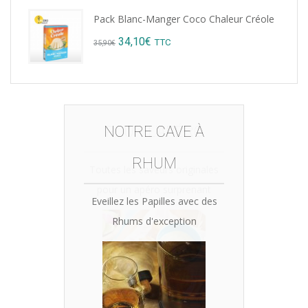
price
price
Pack Blanc-Manger Coco Chaleur Créole
was:
is:
Original
Current
34,10
€
TTC
35,90
€
15,12€.
14,99€.
price
price
was:
is:
35,90€.
34,10€.
NOTRE CAVE À
RHUM
Eveillez les Papilles avec des
Rhums d'exception