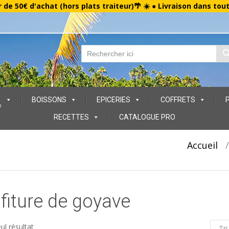
r de 50€ d'achat (hors plats traiteur)🌴 ☀️ ● Livraison dans tou
BOISSONS
EPICERIES
COFFRETS
s
RECETTES
CATALOGUE PRO
Accueil
fiture de goyave
eul résultat