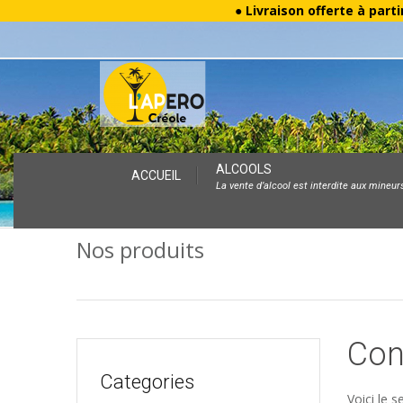
● Livraison offerte à parti
Skip
ALCOOLS
ACCUEIL
La vente d’alcool est interdite aux mineur
to
content
Nos produits
Con
Categories
Voici le s