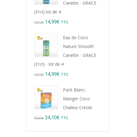
Canette - GRACE
(31cl) lot de 4
Original
Current
14,99
€
TTC
15,12
€
price
price
Eau de Coco
was:
is:
Nature Smooth
15,12€.
14,99€.
Canette - GRACE
(31cl) - lot de 4
Original
Current
14,99
€
TTC
15,12
€
price
price
Pack Blanc-
was:
is:
Manger Coco
15,12€.
14,99€.
Chaleur Créole
Original
Current
34,10
€
TTC
35,90
€
price
price