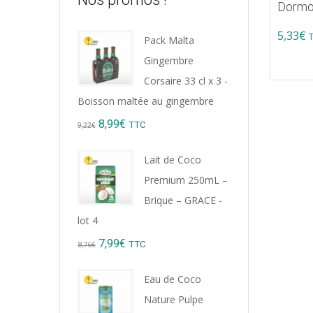
Dormo
5,33
€
Pack Malta
Gingembre
Corsaire 33 cl x 3 -
Boisson maltée au gingembre
Original
Current
8,99
€
TTC
9,22
€
price
price
Lait de Coco
was:
is:
Premium 250mL –
9,22€.
8,99€.
Brique – GRACE -
lot 4
Original
Current
7,99
€
TTC
8,76
€
price
price
Eau de Coco
was:
is:
Nature Pulpe
8,76€.
7,99€.