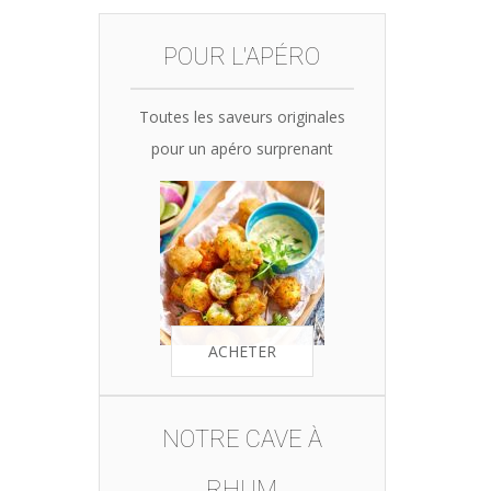
was:
is:
35,90€.
34,10€.
POUR L'APÉRO
Toutes les saveurs originales
pour un apéro surprenant
ACHETER
NOTRE CAVE À
RHUM