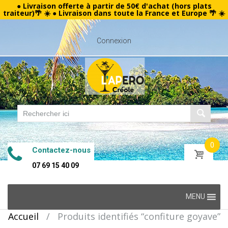
● Livraison offerte à partir de 50€ d'achat (hors plats
traiteur)🌴 ☀️ ● Livraison dans toute la France et Europe 🌴 ☀️
Connexion
0
Contactez-nous
07 69 15 40 09
Skip
MENU
to
Accueil
/
Produits identifiés “confiture goyave”
content