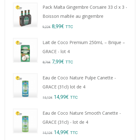
Pack Malta Gingembre Corsaire 33 cl x 3 -
Boisson maltée au gingembre
Original
Current
8,99
€
TTC
9,22
€
price
price
Lait de Coco Premium 250mL – Brique –
was:
is:
GRACE - lot 4
9,22€.
8,99€.
Original
Current
7,99
€
TTC
8,76
€
price
price
Eau de Coco Nature Pulpe Canette -
was:
is:
GRACE (31cl) lot de 4
8,76€.
7,99€.
Original
Current
14,99
€
TTC
15,12
€
price
price
Eau de Coco Nature Smooth Canette -
was:
is:
GRACE (31cl) - lot de 4
15,12€.
14,99€.
Original
Current
14,99
€
TTC
15,12
€