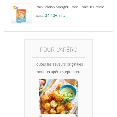
price
price
Pack Blanc-Manger Coco Chaleur Créole
was:
is:
Original
Current
34,10
€
TTC
35,90
€
15,12€.
14,99€.
price
price
was:
is:
35,90€.
34,10€.
POUR L'APÉRO
Toutes les saveurs originales
pour un apéro surprenant