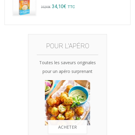
was:
is:
Original
Current
34,10
€
TTC
35,90
€
15,12€.
14,99€.
price
price
was:
is:
35,90€.
34,10€.
POUR L'APÉRO
Toutes les saveurs originales
pour un apéro surprenant
ACHETER