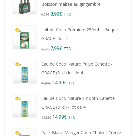
Boisson maltée au gingembre
Original
Current
8,99
€
TTC
9,22
€
price
price
Lait de Coco Premium 250mL – Brique –
was:
is:
GRACE - lot 4
9,22€.
8,99€.
Original
Current
7,99
€
TTC
8,76
€
price
price
Eau de Coco Nature Pulpe Canette -
was:
is:
GRACE (31cl) lot de 4
8,76€.
7,99€.
Original
Current
14,99
€
TTC
15,12
€
price
price
Eau de Coco Nature Smooth Canette -
was:
is:
GRACE (31cl) - lot de 4
15,12€.
14,99€.
Original
Current
14,99
€
TTC
15,12
€
price
price
Pack Blanc-Manger Coco Chaleur Créole