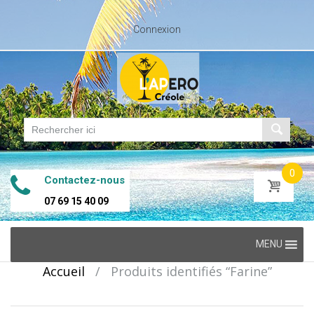
Connexion
0
Contactez-nous
07 69 15 40 09
Skip
MENU
to
Accueil
/
Produits identifiés “Farine”
content