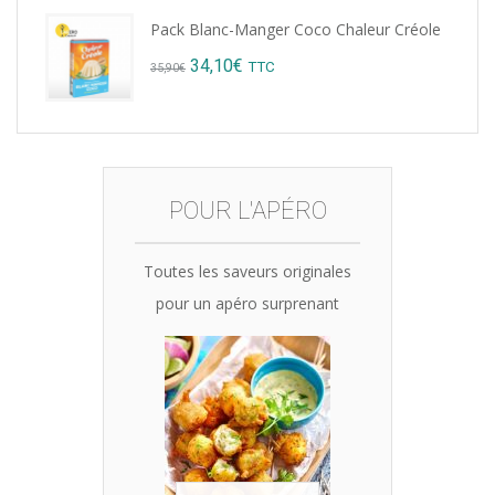
price
price
Pack Blanc-Manger Coco Chaleur Créole
was:
is:
Original
Current
34,10
€
TTC
35,90
€
15,12€.
14,99€.
price
price
was:
is:
35,90€.
34,10€.
POUR L'APÉRO
Toutes les saveurs originales
pour un apéro surprenant