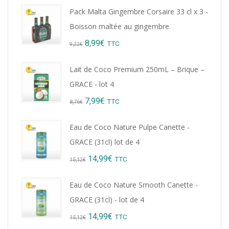
Pack Malta Gingembre Corsaire 33 cl x 3 -
Boisson maltée au gingembre
Original
Current
8,99
€
TTC
9,22
€
price
price
Lait de Coco Premium 250mL – Brique –
was:
is:
GRACE - lot 4
9,22€.
8,99€.
Original
Current
7,99
€
TTC
8,76
€
price
price
Eau de Coco Nature Pulpe Canette -
was:
is:
GRACE (31cl) lot de 4
8,76€.
7,99€.
Original
Current
14,99
€
TTC
15,12
€
price
price
Eau de Coco Nature Smooth Canette -
was:
is:
GRACE (31cl) - lot de 4
15,12€.
14,99€.
Original
Current
14,99
€
TTC
15,12
€