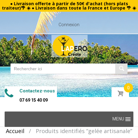
● Livraison offerte à partir de 50€ d'achat (hors plats
traiteur)🌴 ☀️ ● Livraison dans toute la France et Europe 🌴 ☀️
Connexion
0
Contactez-nous
07 69 15 40 09
Skip
MENU
to
Accueil
/
Produits identifiés “gelée artisanale”
content