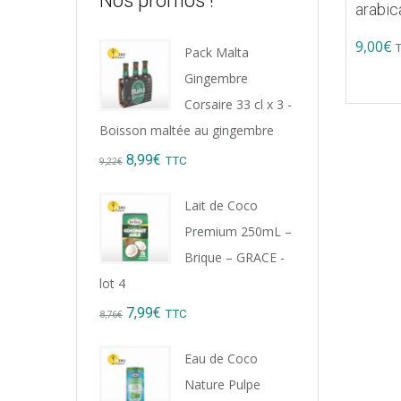
Nos promos !
arabic
9,00
€
Pack Malta
Gingembre
Corsaire 33 cl x 3 -
Boisson maltée au gingembre
Original
Current
8,99
€
TTC
9,22
€
price
price
Lait de Coco
was:
is:
Premium 250mL –
9,22€.
8,99€.
Brique – GRACE -
lot 4
Original
Current
7,99
€
TTC
8,76
€
price
price
Eau de Coco
was:
is:
Nature Pulpe
8,76€.
7,99€.