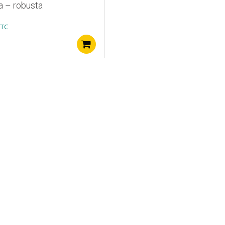
a – robusta
TTC
Ajouter au panier