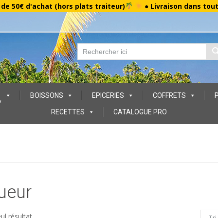
r de 50€ d'achat (hors plats traiteur)
● Livraison dans tou
BOISSONS
EPICERIES
COFFRETS
s
RECETTES
CATALOGUE PRO
ueur
eul résultat