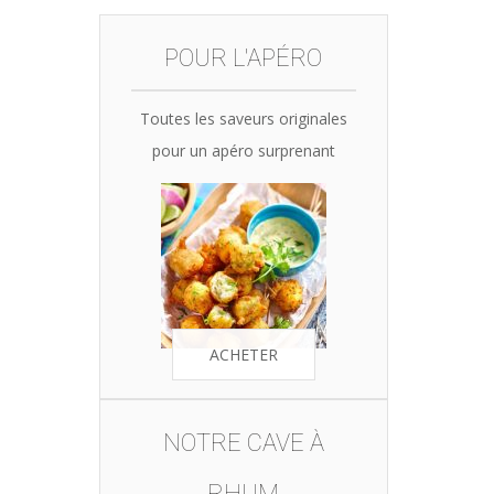
was:
is:
35,90€.
34,10€.
POUR L'APÉRO
Toutes les saveurs originales
pour un apéro surprenant
ACHETER
NOTRE CAVE À
RHUM