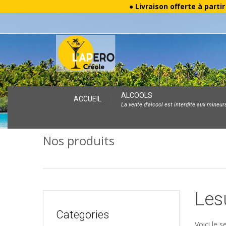
● Livraison offerte à parti
Skip
ALCOOLS
ACCUEIL
La vente d’alcool est interdite aux mineur
to
content
Nos produits
Les
Categories
Voici le s