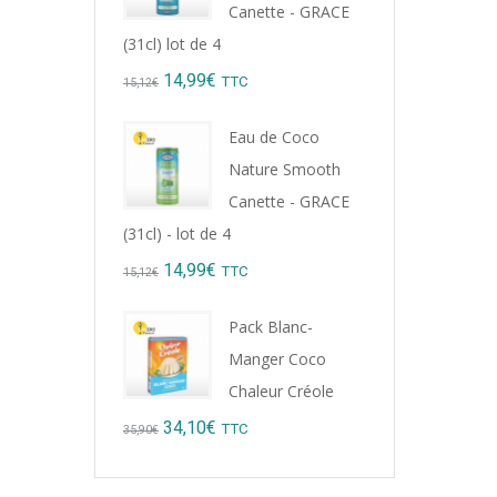
Canette - GRACE
(31cl) lot de 4
Original
Current
14,99
€
TTC
15,12
€
price
price
Eau de Coco
was:
is:
Nature Smooth
15,12€.
14,99€.
Canette - GRACE
(31cl) - lot de 4
Original
Current
14,99
€
TTC
15,12
€
price
price
Pack Blanc-
was:
is:
Manger Coco
15,12€.
14,99€.
Chaleur Créole
Original
Current
34,10
€
TTC
35,90
€
price
price