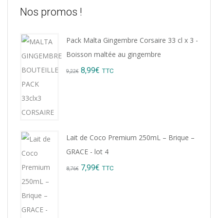
Nos promos !
Pack Malta Gingembre Corsaire 33 cl x 3 -
Boisson maltée au gingembre
Original
Current
8,99
€
TTC
9,22
€
price
price
was:
is:
9,22€.
8,99€.
Lait de Coco Premium 250mL – Brique –
GRACE - lot 4
Original
Current
7,99
€
TTC
8,76
€
price
price
was:
is:
8,76€.
7,99€.