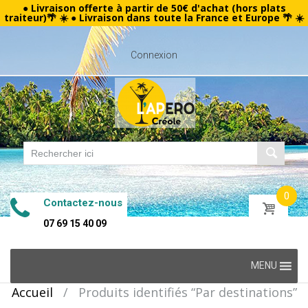
● Livraison offerte à partir de 50€ d'achat (hors plats
traiteur)🌴 ☀️ ● Livraison dans toute la France et Europe 🌴 ☀️
Connexion
0
Contactez-nous
07 69 15 40 09
Skip
MENU
to
Accueil
/
Produits identifiés “Par destinations”
content