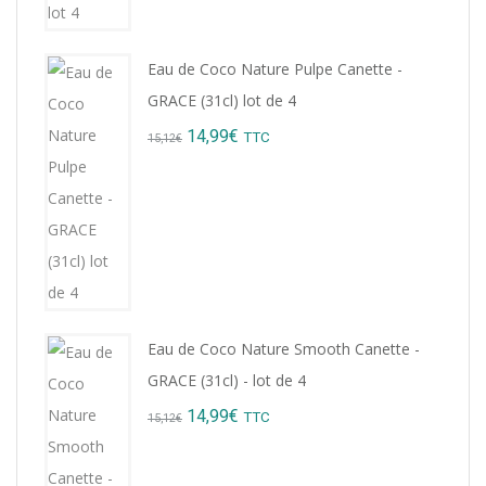
Eau de Coco Nature Pulpe Canette -
GRACE (31cl) lot de 4
Original
Current
14,99
€
TTC
15,12
€
price
price
was:
is:
15,12€.
14,99€.
Eau de Coco Nature Smooth Canette -
GRACE (31cl) - lot de 4
Original
Current
14,99
€
TTC
15,12
€
price
price