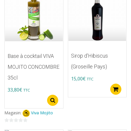
options
peuvent
être
choisies
sur
la
page
Sirop d’Hibiscus
Base à cocktail VIVA
du
(Groseille Pays)
MOJITO CONCOMBRE
produit
35cl
15,00
€
TTC
33,80
€
A
TTC
Ce
Select options
produit
Magasin:
Viva Mojito
a
plusieurs
0