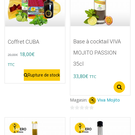
Base à cocktail VIVA
Coffret CUBA
MOJITO PASSION
Original
Current
18,00
€
20,00
€
price
price
35cl
TTC
was:
is:
Rupture de stock
33,80
€
TTC
20,00€.
18,00€.
Ce
S
produit
Magasin:
Viva Mojito
a
plusieurs
0
variations.
sur
5
Les