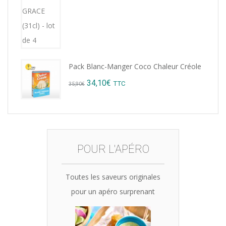
was:
is:
15,12€.
14,99€.
Pack Blanc-Manger Coco Chaleur Créole
Original
Current
34,10
€
TTC
35,90
€
price
price
was:
is:
35,90€.
34,10€.
POUR L'APÉRO
Toutes les saveurs originales
pour un apéro surprenant