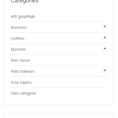
Categories
peuvent
choisies
être
sur
anti gaspillage
choisies
la
sur
Boissons
page
la
du
Coffrets
page
produit
du
Epiceries
produit
Non classé
Plats traiteurs
Pour l'apéro
Sans catégorie