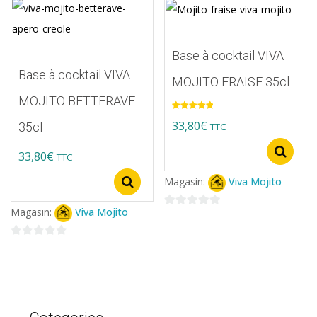
variations.
sur
5
Les
options
Base à cocktail VIVA
peuvent
Base à cocktail VIVA
MOJITO FRAISE 35cl
être
MOJITO BETTERAVE
choisies
Note
5.00
33,80
€
35cl
TTC
sur
sur 5
Ce
la
S
33,80
€
TTC
produit
page
Ce
Magasin:
Viva Mojito
Select options
a
du
produit
plusieurs
produit
Magasin:
Viva Mojito
0
a
variations.
sur
plusieurs
0
5
Les
variations.
sur
options
5
Les
peuvent
options
être