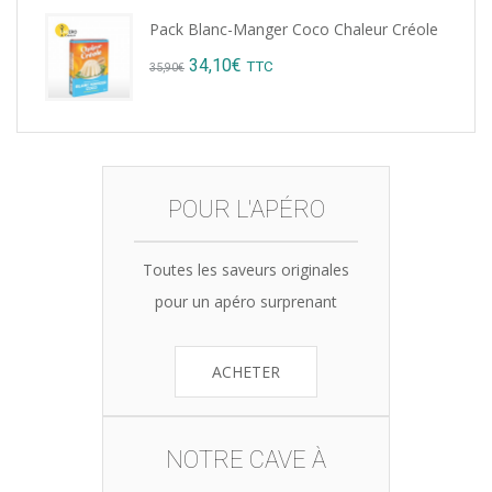
price
price
Pack Blanc-Manger Coco Chaleur Créole
was:
is:
Original
Current
34,10
€
TTC
35,90
€
15,12€.
14,99€.
price
price
was:
is:
35,90€.
34,10€.
POUR L'APÉRO
Toutes les saveurs originales
pour un apéro surprenant
ACHETER
NOTRE CAVE À