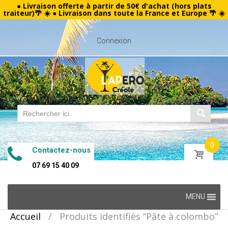
● Livraison offerte à partir de 50€ d'achat (hors plats
traiteur)🌴 ☀️ ● Livraison dans toute la France et Europe 🌴 ☀️
Connexion
0
Contactez-nous
07 69 15 40 09
Skip
MENU
to
Accueil
/
Produits identifiés “Pâte à colombo”
content