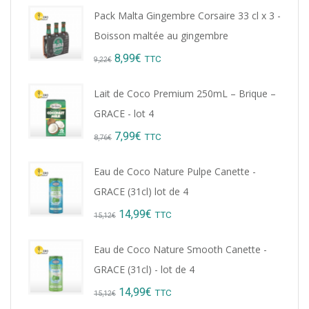
Pack Malta Gingembre Corsaire 33 cl x 3 -
Boisson maltée au gingembre
Original
Current
8,99
€
TTC
9,22
€
price
price
Lait de Coco Premium 250mL – Brique –
was:
is:
GRACE - lot 4
9,22€.
8,99€.
Original
Current
7,99
€
TTC
8,76
€
price
price
Eau de Coco Nature Pulpe Canette -
was:
is:
GRACE (31cl) lot de 4
8,76€.
7,99€.
Original
Current
14,99
€
TTC
15,12
€
price
price
Eau de Coco Nature Smooth Canette -
was:
is:
GRACE (31cl) - lot de 4
15,12€.
14,99€.
Original
Current
14,99
€
TTC
15,12
€