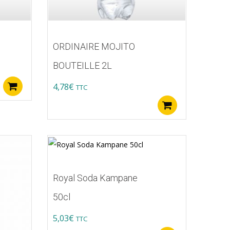
ORDINAIRE MOJITO
BOUTEILLE 2L
4,78
€
Ajouter au panier
TTC
Ajouter au p
Royal Soda Kampane
50cl
5,03
€
TTC