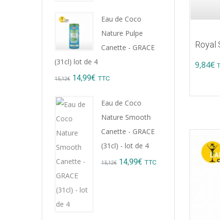
8,76€.
7,99€.
Eau de Coco
Nature Pulpe
Royal
Canette - GRACE
(31cl) lot de 4
9,84
€
Original
Current
14,99
€
TTC
15,12
€
price
price
Eau de Coco
was:
is:
Nature Smooth
15,12€.
14,99€.
Canette - GRACE
(31cl) - lot de 4
Original
Current
14,99
€
TTC
15,12
€
price
price
was:
is:
15,12€.
14,99€.