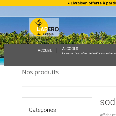
● Livraison offerte à parti
Skip
ALCOOLS
ACCUEIL
La vente d’alcool est interdite aux mineur
to
content
Nos produits
sod
Categories
Affichage