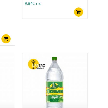
9,84
€
TTC
Ajouter au p
Ajouter au panier