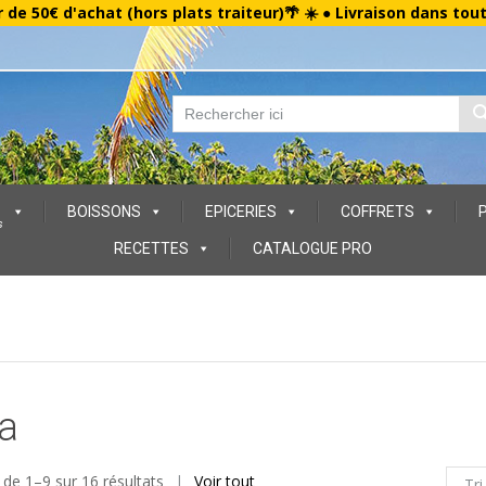
r de 50€ d'achat (hors plats traiteur)🌴 ☀️ ● Livraison dans tou
BOISSONS
EPICERIES
COFFRETS
s
RECETTES
CATALOGUE PRO
a
 de 1–9 sur 16 résultats
Voir tout