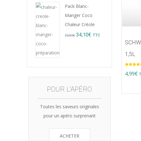
Pack Blanc-
Manger Coco
Chaleur Créole
Original
Current
34,10
€
TTC
35,90
€
SCHW
price
price
1,5L
was:
is:
35,90€.
34,10€.
Note
5.00
4,99
€
sur 5
POUR L'APÉRO
Toutes les saveurs originales
pour un apéro surprenant
ACHETER