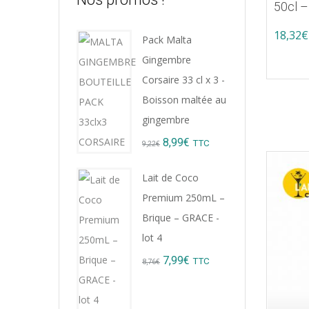
50cl –
18,32
€
Pack Malta
Gingembre
Corsaire 33 cl x 3 -
Boisson maltée au
gingembre
Original
Current
8,99
€
TTC
9,22
€
price
price
Lait de Coco
was:
is:
Premium 250mL –
9,22€.
8,99€.
Brique – GRACE -
lot 4
Original
Current
7,99
€
TTC
8,76
€
price
price
was:
is: