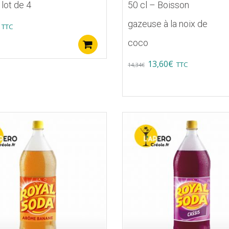
 lot de 4
50 cl – Boisson
gazeuse à la noix de
TTC
coco
Ajouter au panier
Original
Current
13,60
€
TTC
14,34
€
price
price
was:
is:
14,34€.
13,60€.