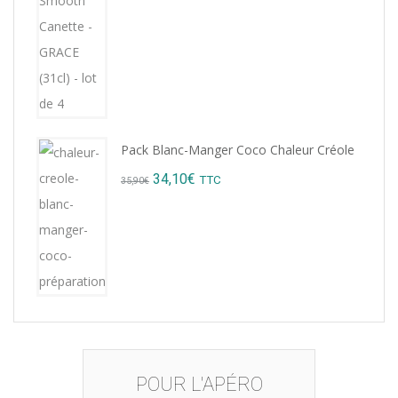
price
price
was:
is:
15,12€.
14,99€.
Pack Blanc-Manger Coco Chaleur Créole
Original
Current
34,10
€
TTC
35,90
€
price
price
was:
is:
35,90€.
34,10€.
POUR L'APÉRO