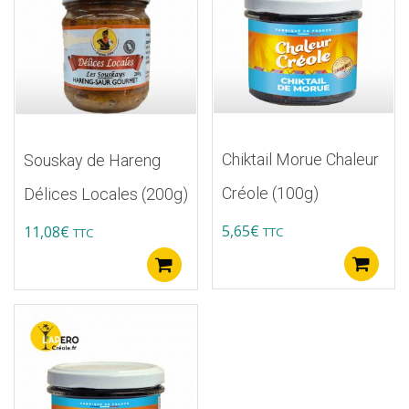
Chiktail Morue Chaleur
Souskay de Hareng
Créole (100g)
Délices Locales (200g)
5,65
€
11,08
€
TTC
TTC
A
Ajouter au panier