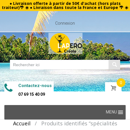
● Livraison offerte à partir de 50€ d'achat (hors plats
traiteur)🌴 ☀️ ● Livraison dans toute la France et Europe 🌴 ☀️
Connexion
0
Contactez-nous
07 69 15 40 09
Skip
MENU
to
Accueil
/
Produits identifiés “spécialités
content