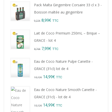
Pack Malta Gingembre Corsaire 33 cl x 3 -
Boisson maltée au gingembre
Original
Current
8,99
€
TTC
9,22
€
price
price
Lait de Coco Premium 250mL – Brique –
was:
is:
GRACE - lot 4
9,22€.
8,99€.
Original
Current
7,99
€
TTC
8,76
€
price
price
Eau de Coco Nature Pulpe Canette -
was:
is:
GRACE (31cl) lot de 4
8,76€.
7,99€.
Original
Current
14,99
€
TTC
15,12
€
price
price
Eau de Coco Nature Smooth Canette -
was:
is:
GRACE (31cl) - lot de 4
15,12€.
14,99€.
Original
Current
14,99
€
TTC
15,12
€