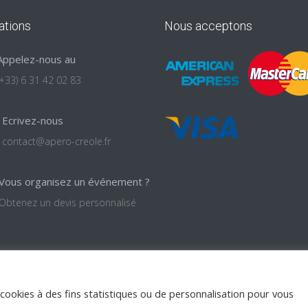
ations
Nous acceptons
Appelez-nous au
(+33) 6 31 42 02 83
Ecrivez-nous
contact@apero-creole.fr
Vous organisez un événement ?
Obtenez un devis personnalisé
e cookies à des fins statistiques ou de personnalisation pour vous
vés