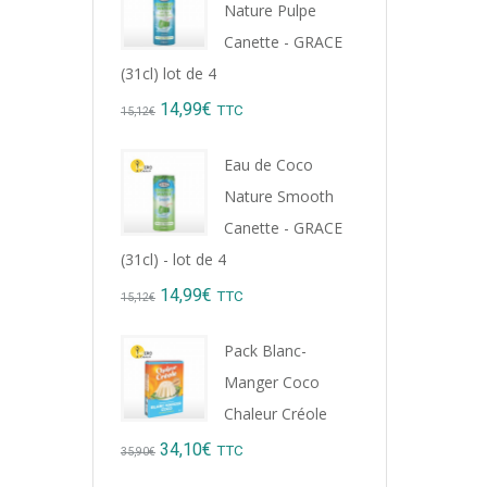
Nature Pulpe
8,76€.
7,99€.
Canette - GRACE
(31cl) lot de 4
Original
Current
14,99
€
TTC
15,12
€
price
price
Eau de Coco
was:
is:
Nature Smooth
15,12€.
14,99€.
Canette - GRACE
(31cl) - lot de 4
Original
Current
14,99
€
TTC
15,12
€
price
price
Pack Blanc-
was:
is:
Manger Coco
15,12€.
14,99€.
Chaleur Créole
Original
Current
34,10
€
TTC
35,90
€
price
price