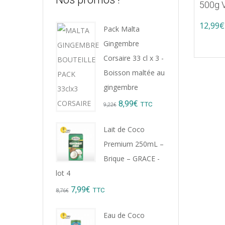
500g V
12,99
€
Pack Malta
Gingembre
Corsaire 33 cl x 3 -
Boisson maltée au
gingembre
Original
Current
8,99
€
TTC
9,22
€
price
price
Lait de Coco
was:
is:
Premium 250mL –
9,22€.
8,99€.
Brique – GRACE -
lot 4
Original
Current
7,99
€
TTC
8,76
€
price
price
Eau de Coco
was:
is: