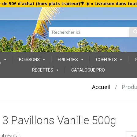
r de 50€ d'achat (hors plats traiteur)🌴 ☀️ ● Livraison dans tou
BOISSONS
EPICERIES
COFFRETS
s
RECETTES
CATALOGUE PRO
Accueil
/
Produi
 3 Pavillons Vanille 500g
eul résultat