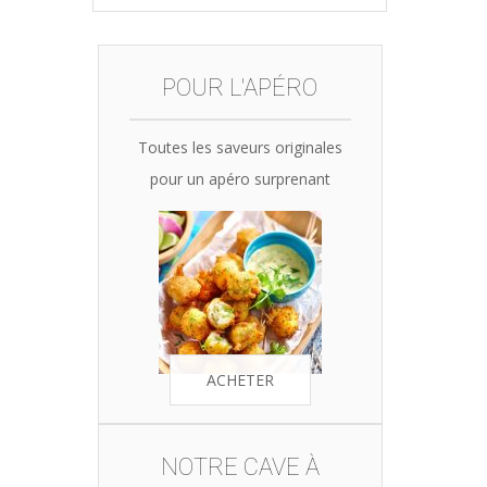
was:
is:
35,90€.
34,10€.
POUR L'APÉRO
Toutes les saveurs originales
pour un apéro surprenant
ACHETER
NOTRE CAVE À