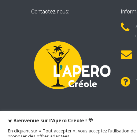
Contactez nous:
Inform
☀️ Bienvenue sur l'Apéro Créole ! 🌴
En cliquant sur « Tout accepter », vous acceptez l’utilisation d
©
2026
APERO CREOLE . Tous les droits sont réser
proposer des offres adaptées.