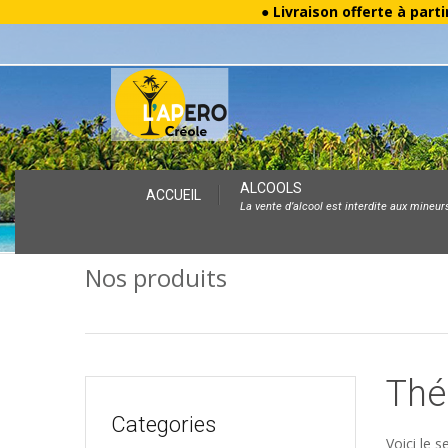
● Livraison offerte à parti
Skip
ALCOOLS
ACCUEIL
La vente d’alcool est interdite aux mineur
to
content
Nos produits
Thé
Categories
Voici le s