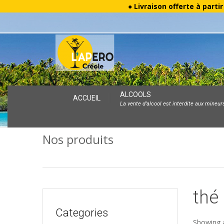
● Livraison offerte à parti
Skip
ALCOOLS
ACCUEIL
La vente d’alcool est interdite aux mineur
to
content
Nos produits
thé 
Categories
Showing a