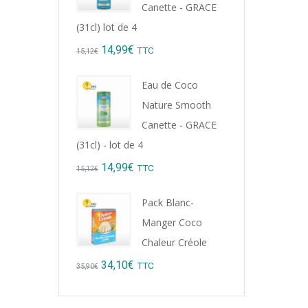
Canette - GRACE
(31cl) lot de 4
Original
Current
14,99
€
TTC
15,12
€
price
price
Eau de Coco
was:
is:
Nature Smooth
15,12€.
14,99€.
Canette - GRACE
(31cl) - lot de 4
Original
Current
14,99
€
TTC
15,12
€
price
price
Pack Blanc-
was:
is:
Manger Coco
15,12€.
14,99€.
Chaleur Créole
Original
Current
34,10
€
TTC
35,90
€
price
price