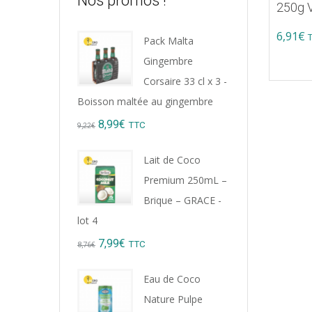
Nos promos !
250g V
6,91
€
Pack Malta
Gingembre
Corsaire 33 cl x 3 -
Boisson maltée au gingembre
Original
Current
8,99
€
TTC
9,22
€
price
price
Lait de Coco
was:
is:
Premium 250mL –
9,22€.
8,99€.
Brique – GRACE -
lot 4
Original
Current
7,99
€
TTC
8,76
€
price
price
Eau de Coco
was:
is:
Nature Pulpe
8,76€.
7,99€.