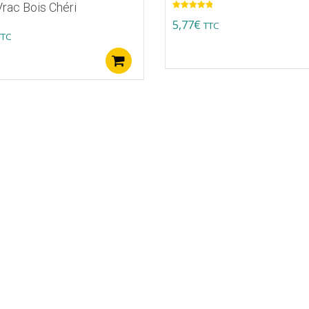
rac Bois Chéri
Note
5.00
5,77
€
TTC
sur 5
TTC
Ajouter au panier