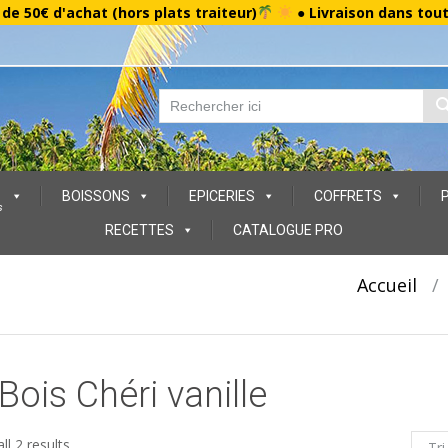
r de 50€ d'achat (hors plats traiteur)
● Livraison dans tou
BOISSONS
EPICERIES
COFFRETS
s
RECETTES
CATALOGUE PRO
Accueil
/
Bois Chéri vanille
ll 2 results