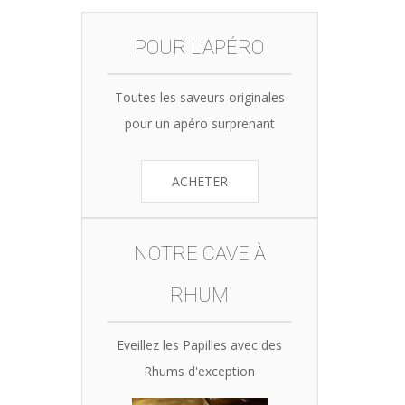
was:
is:
35,90€.
34,10€.
POUR L'APÉRO
Toutes les saveurs originales
pour un apéro surprenant
ACHETER
NOTRE CAVE À
RHUM
Eveillez les Papilles avec des
Rhums d'exception