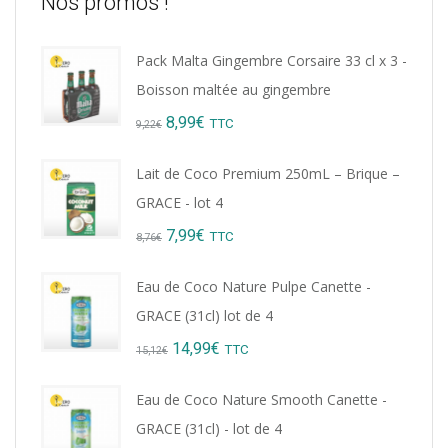
Nos promos !
Pack Malta Gingembre Corsaire 33 cl x 3 -
Boisson maltée au gingembre
Original
Current
8,99
€
TTC
9,22
€
price
price
Lait de Coco Premium 250mL – Brique –
was:
is:
GRACE - lot 4
9,22€.
8,99€.
Original
Current
7,99
€
TTC
8,76
€
price
price
Eau de Coco Nature Pulpe Canette -
was:
is:
GRACE (31cl) lot de 4
8,76€.
7,99€.
Original
Current
14,99
€
TTC
15,12
€
price
price
Eau de Coco Nature Smooth Canette -
was:
is:
GRACE (31cl) - lot de 4
15,12€.
14,99€.