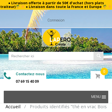
● Livraison offerte à partir de 50€ d'achat (hors plats
traiteur)
● Livraison dans toute la France et Europe
Connexion
0
Contactez-nous
07 69 15 40 09
Skip
MENU
to
Accueil
/
Produits identifiés “thé en vrac Bois
content