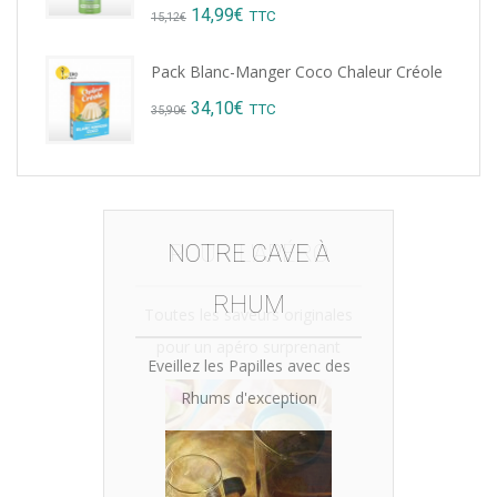
Original
Current
14,99
€
TTC
15,12
€
price
price
Pack Blanc-Manger Coco Chaleur Créole
was:
is:
Original
Current
34,10
€
TTC
35,90
€
15,12€.
14,99€.
price
price
was:
is:
35,90€.
34,10€.
NOTRE CAVE À
RHUM
Eveillez les Papilles avec des
Rhums d'exception