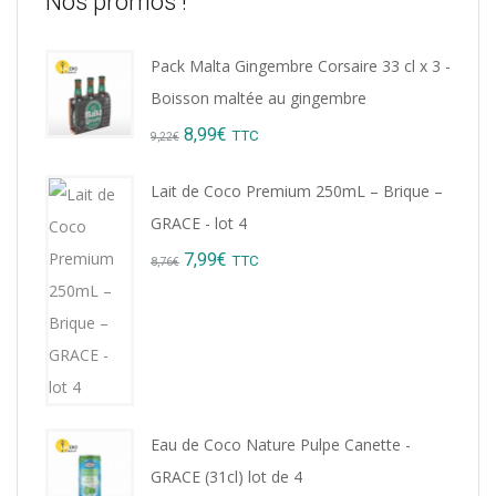
Nos promos !
Pack Malta Gingembre Corsaire 33 cl x 3 -
Boisson maltée au gingembre
Original
Current
8,99
€
TTC
9,22
€
price
price
Lait de Coco Premium 250mL – Brique –
was:
is:
GRACE - lot 4
9,22€.
8,99€.
Original
Current
7,99
€
TTC
8,76
€
price
price
was:
is:
8,76€.
7,99€.
Eau de Coco Nature Pulpe Canette -
GRACE (31cl) lot de 4