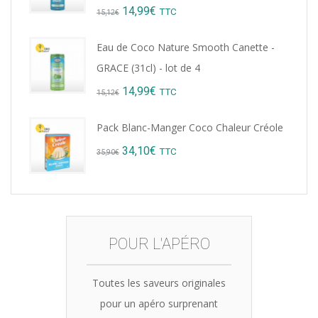
Original
Current
14,99
€
TTC
15,12
€
price
price
Eau de Coco Nature Smooth Canette -
was:
is:
GRACE (31cl) - lot de 4
15,12€.
14,99€.
Original
Current
14,99
€
TTC
15,12
€
price
price
Pack Blanc-Manger Coco Chaleur Créole
was:
is:
Original
Current
34,10
€
TTC
35,90
€
15,12€.
14,99€.
price
price
was:
is:
35,90€.
34,10€.
POUR L'APÉRO
Toutes les saveurs originales
pour un apéro surprenant