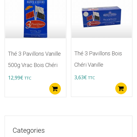
Thé 3 Pavillons Bois
Thé 3 Pavillons Vanille
Chéri Vanille
500g Vrac Bois Chéri
3,63
€
12,99
€
TTC
TTC
A
Ajouter au panier
Categories