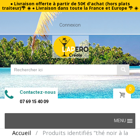
● Livraison offerte à partir de 50€ d'achat (hors plats
traiteur)🌴 ☀️ ● Livraison dans toute la France et Europe 🌴 ☀️
Connexion
0
Contactez-nous
07 69 15 40 09
Skip
MENU
to
Accueil
/
Produits identifiés “thé noir à la
content