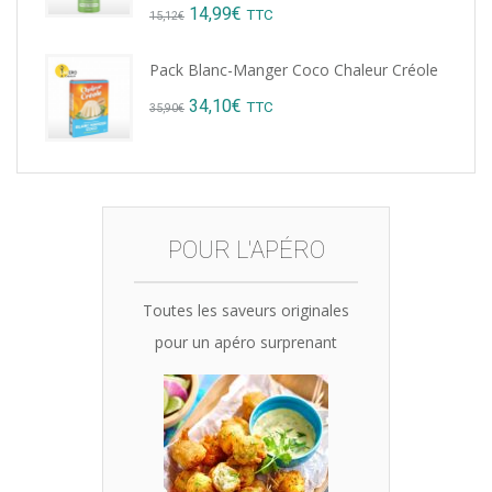
Original
Current
14,99
€
TTC
15,12
€
price
price
Pack Blanc-Manger Coco Chaleur Créole
was:
is:
Original
Current
34,10
€
TTC
35,90
€
15,12€.
14,99€.
price
price
was:
is:
35,90€.
34,10€.
POUR L'APÉRO
Toutes les saveurs originales
pour un apéro surprenant