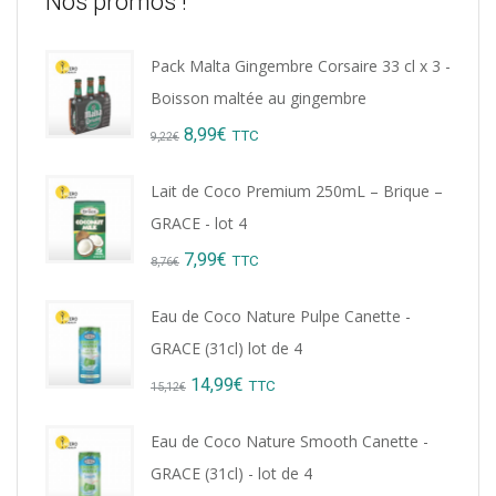
Nos promos !
Pack Malta Gingembre Corsaire 33 cl x 3 -
Boisson maltée au gingembre
Original
Current
8,99
€
TTC
9,22
€
price
price
Lait de Coco Premium 250mL – Brique –
was:
is:
GRACE - lot 4
9,22€.
8,99€.
Original
Current
7,99
€
TTC
8,76
€
price
price
Eau de Coco Nature Pulpe Canette -
was:
is:
GRACE (31cl) lot de 4
8,76€.
7,99€.
Original
Current
14,99
€
TTC
15,12
€
price
price
Eau de Coco Nature Smooth Canette -
was:
is:
GRACE (31cl) - lot de 4
15,12€.
14,99€.