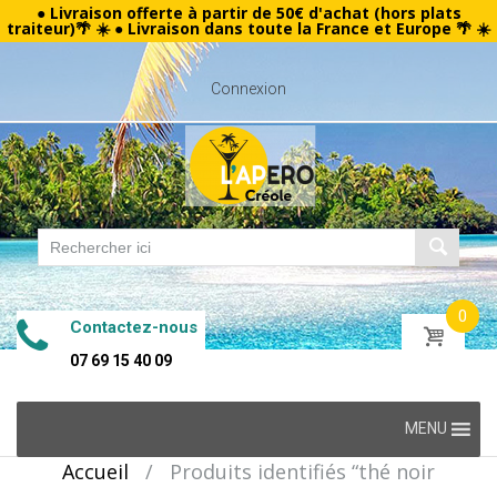
● Livraison offerte à partir de 50€ d'achat (hors plats
traiteur)🌴 ☀️ ● Livraison dans toute la France et Europe 🌴 ☀️
Connexion
0
Contactez-nous
07 69 15 40 09
Skip
MENU
to
Accueil
/
Produits identifiés “thé noir
content