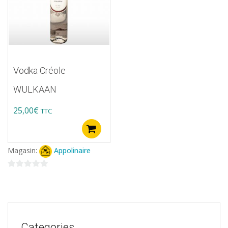
Vodka Créole
WULKAAN
25,00
€
TTC
Ajouter au panier
Magasin:
Appolinaire
0
sur
5
Categories