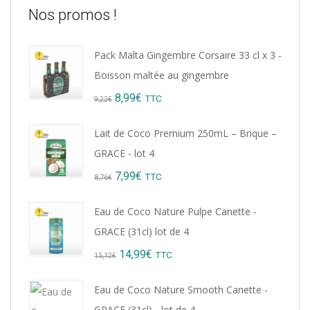
Nos promos !
Pack Malta Gingembre Corsaire 33 cl x 3 -
Boisson maltée au gingembre
Original
Current
8,99
€
TTC
9,22
€
price
price
Lait de Coco Premium 250mL – Brique –
was:
is:
GRACE - lot 4
9,22€.
8,99€.
Original
Current
7,99
€
TTC
8,76
€
price
price
Eau de Coco Nature Pulpe Canette -
was:
is:
GRACE (31cl) lot de 4
8,76€.
7,99€.
Original
Current
14,99
€
TTC
15,12
€
price
price
Eau de Coco Nature Smooth Canette -
was:
is:
GRACE (31cl) - lot de 4