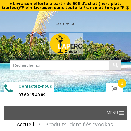
● Livraison offerte à partir de 50€ d'achat (hors plats
traiteur)🌴 ☀️ ● Livraison dans toute la France et Europe 🌴 ☀️
Connexion
0
Contactez-nous
07 69 15 40 09
Skip
MENU
to
Accueil
/
Produits identifiés “Vodkas”
content