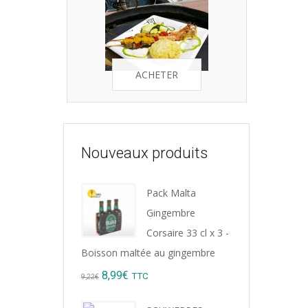
ACHETER
Nouveaux produits
Pack Malta
Gingembre
Corsaire 33 cl x 3 -
Boisson maltée au gingembre
Original
Current
8,99
€
TTC
9,22
€
price
price