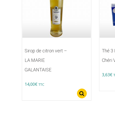
Sirop de citron vert –
Thé 3 
LA MARIE
Chéri V
GALANTAISE
3,63
€
14,00
€
TTC
Select option