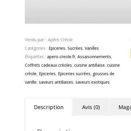
Vendu par: : Apéro Créole
Catégories :
Epiceries
,
Sucrées
,
Vanilles
Étiquettes :
apero-creole.fr
,
Assaisonnements
,
Coffrets cadeaux créoles
,
cuisine antillaise
,
cuisine
créole
,
Epiceries
,
Epiceries sucrées
,
gousses de
vanille
,
saveurs antillaises
,
saveurs exotiques
Description
Avis (0)
Maga