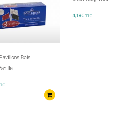
4,18
€
TTC
Pavillons Bois
anille
TTC
Ajouter au panier
s