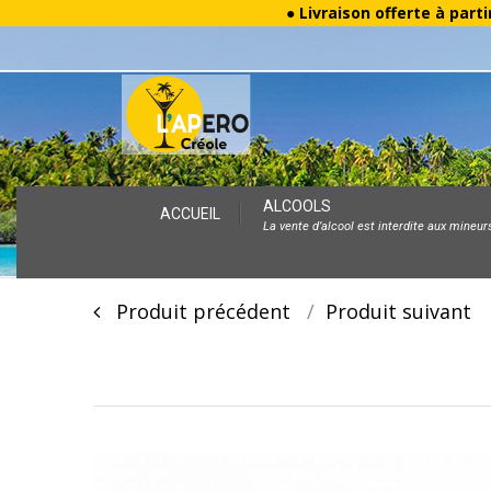
● Livraison offerte à parti
Skip
ALCOOLS
ACCUEIL
La vente d’alcool est interdite aux mineur
to
content
Post
Produit précédent
Produit suivan
navigation