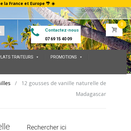
te la France et Europe 🌴 ☀️
Connexion
0
Contactez-nous
07 69 15 40 09
PLATS TRAITEURS
PROMOTIONS
illes
/
12 gousses de vanille naturelle de
Madagascar
lle
Rechercher ici