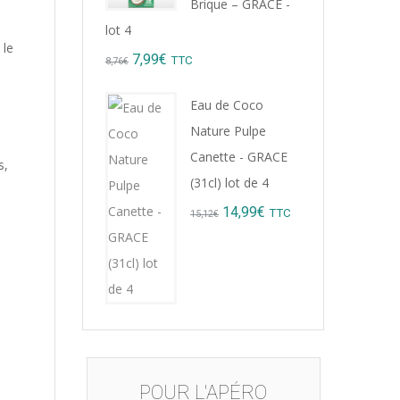
Brique – GRACE -
lot 4
 le
Original
Current
7,99
€
TTC
8,76
€
price
price
Eau de Coco
was:
is:
Nature Pulpe
8,76€.
7,99€.
Canette - GRACE
s,
(31cl) lot de 4
Original
Current
14,99
€
TTC
15,12
€
price
price
was:
is:
15,12€.
14,99€.
POUR L'APÉRO