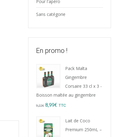
Pour l'apéro
Sans catégorie
En promo !
Pack Malta
Gingembre
Corsaire 33 cl x 3 -
Boisson maltée au gingembre
Original
Current
8,99
€
TTC
9,22
€
price
price
Lait de Coco
was:
is:
Premium 250mL –
9,22€.
8,99€.