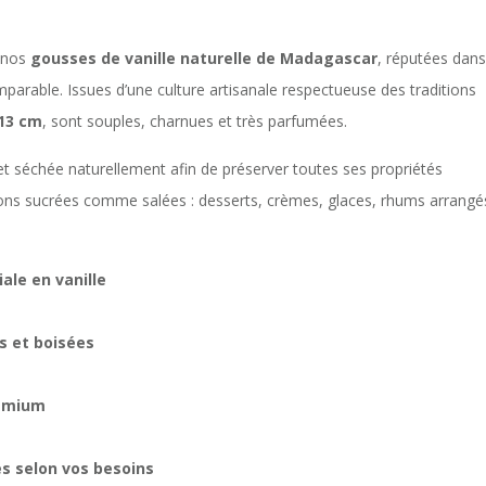
c nos
gousses de vanille naturelle de Madagascar
, réputées dans
arable. Issues d’une culture artisanale respectueuse des traditions
 13 cm
, sont souples, charnues et très parfumées.
 séchée naturellement afin de préserver toutes ses propriétés
ions sucrées comme salées : desserts, crèmes, glaces, rhums arrangé
ale en vanille
s et boisées
remium
es selon vos besoins