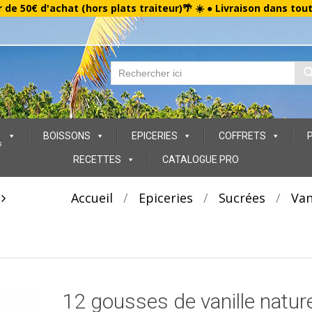
r de 50€ d'achat (hors plats traiteur)🌴 ☀️ ● Livraison dans tou
BOISSONS
EPICERIES
COFFRETS
s
RECETTES
CATALOGUE PRO
t
Accueil
/
Epiceries
/
Sucrées
/
Van
12 gousses de vanille nature