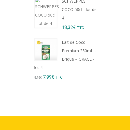
SCHWEPPES
was:
is:
COCO 50cl - lot de
9,22€.
8,99€.
4
18,32
€
TTC
Lait de Coco
Premium 250mL –
Brique – GRACE -
lot 4
Original
Current
7,99
€
TTC
8,76
€
price
price
was:
is:
8,76€.
7,99€.