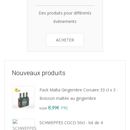
Des produits pour différents
évènements
ACHETER
Nouveaux produits
Pack Malta Gingembre Corsaire 33 cl x 3 -
Boisson maltée au gingembre
Original
Current
8,99
€
TTC
9,22
€
price
price
SCHWEPPES COCO 50cl - lot de 4
was:
is: