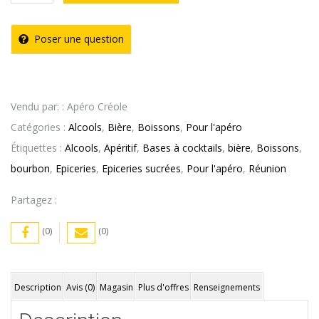
de
Bière
Poser une question
Blanche
Bouteille
Pack
Vendu par: : Apéro Créole
de
Catégories :
Alcools
,
Bière
,
Boissons
,
Pour l'apéro
6
Étiquettes :
Alcools
,
Apéritif
,
Bases à cocktails
,
bière
,
Boissons
,
–
bourbon
,
Epiceries
,
Epiceries sucrées
,
Pour l'apéro
,
Réunion
5°
Héritage
Partagez :
(33cl)
(0)
(0)
Description
Avis (0)
Magasin
Plus d'offres
Renseignements