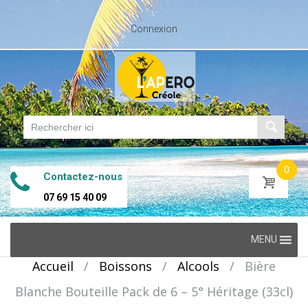
Connexion
0
Contactez-nous
07 69 15 40 09
Skip
MENU
to
Accueil
/
Boissons
/
Alcools
/
Bière
content
Blanche Bouteille Pack de 6 – 5° Héritage (33cl)