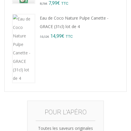
Original
Current
7,99
€
TTC
8,76
€
price
price
Eau de Coco Nature Pulpe Canette -
was:
is:
GRACE (31cl) lot de 4
8,76€.
7,99€.
Original
Current
14,99
€
TTC
15,12
€
price
price
was:
is:
15,12€.
14,99€.
POUR L'APÉRO
Toutes les saveurs originales