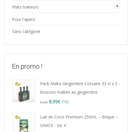
Plats traiteurs
Pour l'apéro
Sans catégorie
En promo !
Pack Malta Gingembre Corsaire 33 cl x 3 -
Boisson maltée au gingembre
Original
Current
8,99
€
TTC
9,22
€
price
price
Lait de Coco Premium 250mL – Brique –
was:
is:
GRACE - lot 4
9,22€.
8,99€.