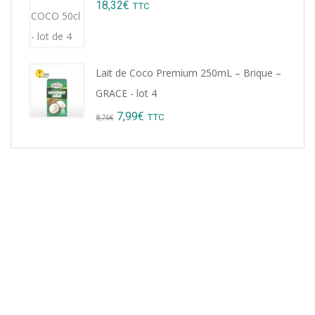
18,32
€
TTC
9,22€.
8,99€.
Lait de Coco Premium 250mL – Brique –
GRACE - lot 4
Original
Current
7,99
€
TTC
8,76
€
price
price
was:
is:
8,76€.
7,99€.