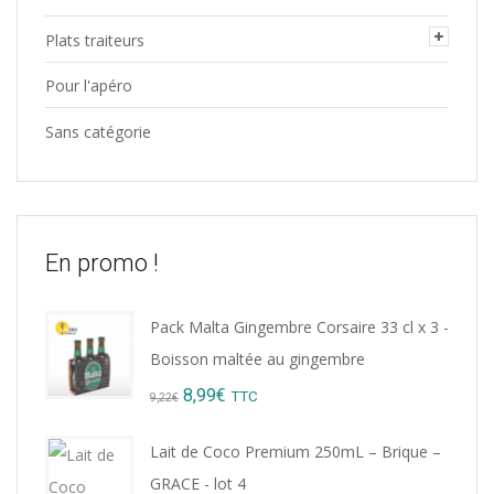
Plats traiteurs
Pour l'apéro
Sans catégorie
En promo !
Pack Malta Gingembre Corsaire 33 cl x 3 -
Boisson maltée au gingembre
Original
Current
8,99
€
TTC
9,22
€
price
price
Lait de Coco Premium 250mL – Brique –
was:
is:
GRACE - lot 4