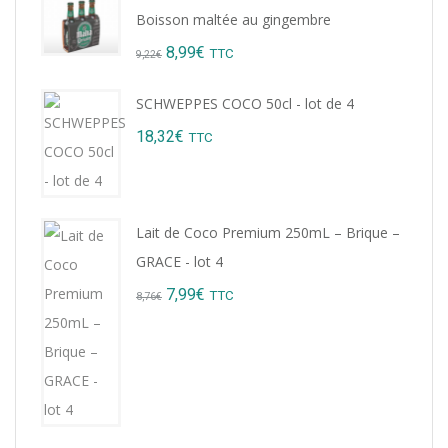
Boisson maltée au gingembre
Original
Current
8,99
€
TTC
9,22
€
price
price
SCHWEPPES COCO 50cl - lot de 4
was:
is:
18,32
€
TTC
9,22€.
8,99€.
Lait de Coco Premium 250mL – Brique –
GRACE - lot 4
Original
Current
7,99
€
TTC
8,76
€
price
price
was:
is:
8,76€.
7,99€.