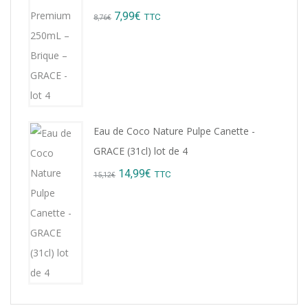
9,22€.
8,99€.
Original
Current
7,99
€
TTC
8,76
€
price
price
was:
is:
8,76€.
7,99€.
Eau de Coco Nature Pulpe Canette -
GRACE (31cl) lot de 4
Original
Current
14,99
€
TTC
15,12
€
price
price
was:
is:
15,12€.
14,99€.