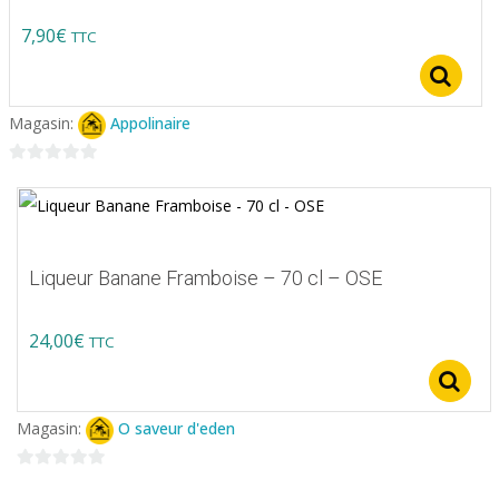
Note
5.00
sur 5
7,90
€
TTC
S
Magasin:
Appolinaire
0
sur
5
Liqueur Banane Framboise – 70 cl – OSE
24,00
€
TTC
Magasin:
O saveur d'eden
0