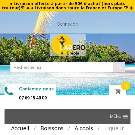
● Livraison offerte à partir de 50€ d'achat (hors plats
traiteur)🌴 ☀️ ● Livraison dans toute la France et Europe 🌴 ☀️
Connexion
0
Contactez-nous
07 69 15 40 09
Skip
MENU
to
Accueil
/
Boissons
/
Alcools
/
Liqueur
content