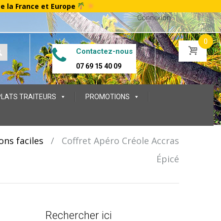
te la France et Europe
Connexion
0
Contactez-nous
07 69 15 40 09
PLATS TRAITEURS
PROMOTIONS
ons faciles
/
Coffret Apéro Créole Accras
Épicé
Rechercher ici