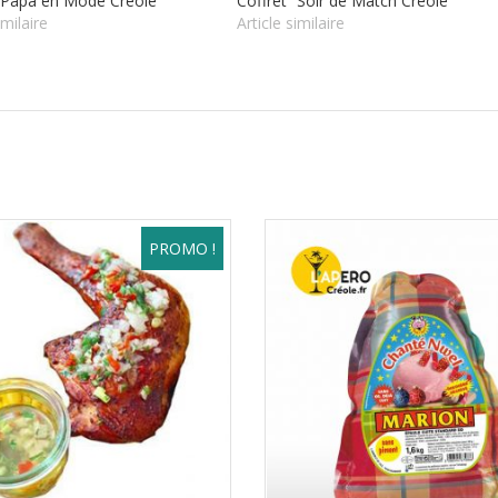
 “Papa en Mode Créole”
Coffret “Soir de Match Créole”
imilaire
Article similaire
PROMO !