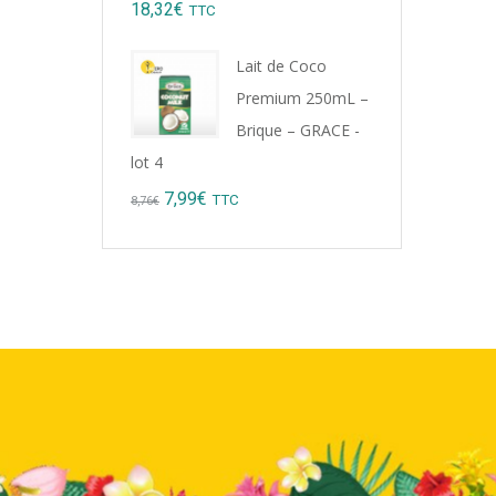
18,32
€
TTC
Lait de Coco
Premium 250mL –
Brique – GRACE -
lot 4
Original
Current
7,99
€
TTC
8,76
€
price
price
was:
is:
8,76€.
7,99€.