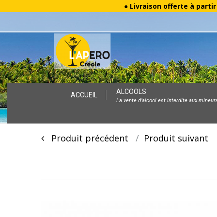
● Livraison offerte à parti
Skip
ALCOOLS
ACCUEIL
La vente d’alcool est interdite aux mineur
to
content
Post
Produit précédent
Produit suivan
navigation