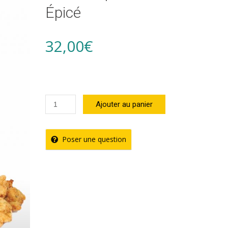
Épicé
32,00
€
quantité
Ajouter au panier
de
Coffret
Poser une question
Apéro
Créole
Accras
Épicé