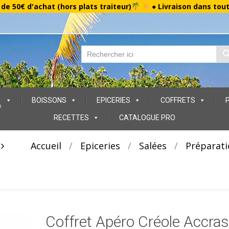
r de 50€ d'achat (hors plats traiteur)
● Livraison dans tou
BOISSONS
EPICERIES
COFFRETS
s
RECETTES
CATALOGUE PRO
t
Accueil
/
Epiceries
/
Salées
/
Préparati
Coffret Apéro Créole Accras