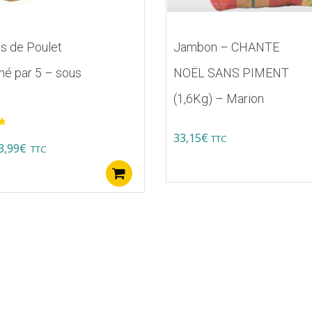
s de Poulet
Jambon – CHANTE
é par 5 – sous
NOËL SANS PIMENT
(1,6Kg) – Marion
nier
33,15
€
TTC
iginal
Current
3,99
€
TTC
ice
price
Ajouter au panier
as:
is:
,00€.
33,99€.