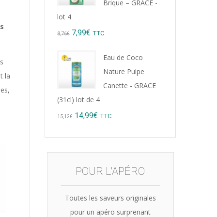
Brique – GRACE -
lot 4
es
Original
Current
7,99
€
TTC
8,76
€
price
price
Eau de Coco
es
was:
is:
Nature Pulpe
t la
8,76€.
7,99€.
Canette - GRACE
ées,
(31cl) lot de 4
Original
Current
14,99
€
TTC
15,12
€
price
price
was:
is:
15,12€.
14,99€.
POUR L'APÉRO
Toutes les saveurs originales
pour un apéro surprenant