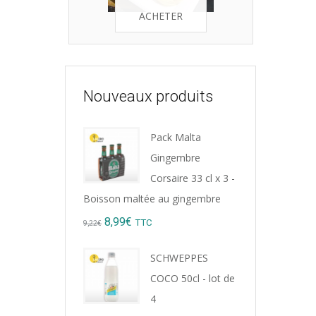
ACHETER
Nouveaux produits
Pack Malta
Gingembre
Corsaire 33 cl x 3 -
Boisson maltée au gingembre
Original
Current
8,99
€
TTC
9,22
€
price
price
SCHWEPPES
was:
is:
COCO 50cl - lot de
9,22€.
8,99€.
4