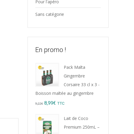
Pour l'apéro
Sans catégorie
En promo !
Pack Malta
Gingembre
Corsaire 33 cl x 3 -
Boisson maltée au gingembre
Original
Current
8,99
€
TTC
9,22
€
price
price
Lait de Coco
was:
is:
Premium 250mL –
9,22€.
8,99€.