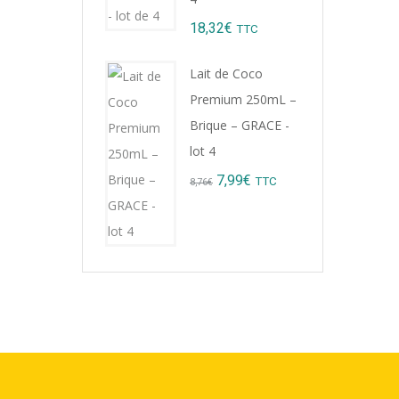
18,32
€
TTC
Lait de Coco
Premium 250mL –
Brique – GRACE -
lot 4
Original
Current
7,99
€
TTC
8,76
€
price
price
was:
is:
8,76€.
7,99€.