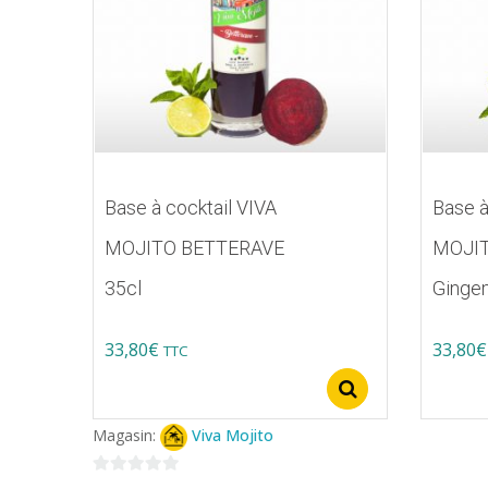
Base à cocktail VIVA
Base à
MOJITO BETTERAVE
MOJIT
35cl
Ginge
33,80
€
33,80
€
TTC
Ce
Ce
Select option
produit
produit
Magasin:
Viva Mojito
a
a
plusieurs
plusieur
0