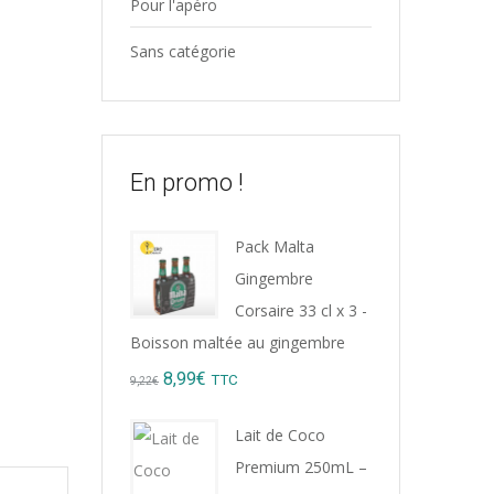
Pour l'apéro
Sans catégorie
En promo !
Pack Malta
Gingembre
Corsaire 33 cl x 3 -
Boisson maltée au gingembre
Original
Current
8,99
€
TTC
9,22
€
price
price
Lait de Coco
was:
is:
Premium 250mL –
9,22€.
8,99€.