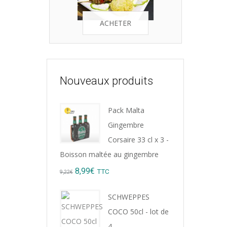
ACHETER
Nouveaux produits
Pack Malta
Gingembre
Corsaire 33 cl x 3 -
Boisson maltée au gingembre
Original
Current
8,99
€
TTC
9,22
€
price
price
SCHWEPPES
was:
is:
COCO 50cl - lot de
9,22€.
8,99€.
4