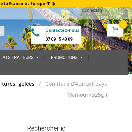
te la France et Europe 🌴 ☀️
Connexion
0
Contactez-nous
07 69 15 40 09
PLATS TRAITEURS
PROMOTIONS
itures, gelées
/
Confiture d’Abricot pays
Mamour (325g )
Rechercher ici