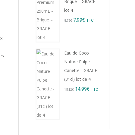
Brique – GRACE -
lot 4
Original
Current
7,99
€
TTC
8,76
€
price
price
x.
was:
is:
8,76€.
7,99€.
Eau de Coco
es
Nature Pulpe
Canette - GRACE
(31cl) lot de 4
Original
Current
14,99
€
TTC
15,12
€
price
price
was:
is:
15,12€.
14,99€.