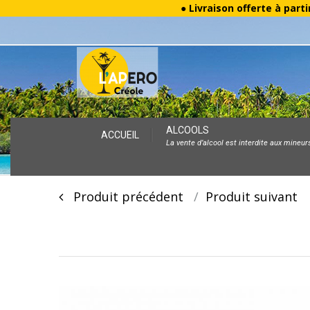
● Livraison offerte à parti
Skip
ALCOOLS
ACCUEIL
La vente d’alcool est interdite aux mineur
to
content
Post
Produit précédent
Produit suivan
navigation