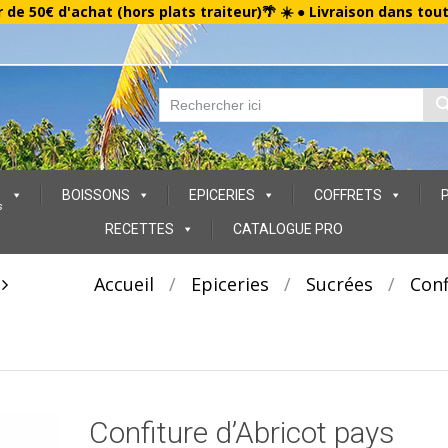
r de 50€ d'achat (hors plats traiteur)🌴 ☀️ ● Livraison dans tou
BOISSONS
EPICERIES
COFFRETS
s
RECETTES
CATALOGUE PRO
t
Accueil
/
Epiceries
/
Sucrées
/
Conf
Confiture d’Abricot pays