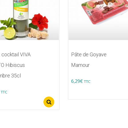
 cocktail VIVA
Pâte de Goyave
O Hibiscus
Mamour
mbre 35cl
6,29
€
TTC
TTC
s
Select options
s