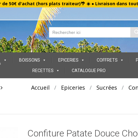
r de 50€ d'achat (hors plats traiteur)🌴 ☀️ ● Livraison dans tou
BOISSONS
EPICERIES
COFFRETS
s
RECETTES
CATALOGUE PRO
t
Accueil
/
Epiceries
/
Sucrées
/
Con
Confiture Patate Douce Cho