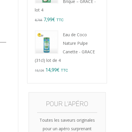
Brique – GRACE -
lot 4
Original
Current
7,99
€
TTC
8,76
€
price
price
Eau de Coco
was:
is:
Nature Pulpe
8,76€.
7,99€.
Canette - GRACE
(31cl) lot de 4
Original
Current
14,99
€
TTC
15,12
€
price
price
was:
is:
15,12€.
14,99€.
POUR L'APÉRO
Toutes les saveurs originales
pour un apéro surprenant