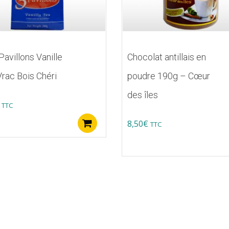
Pavillons Vanille
Chocolat antillais en
rac Bois Chéri
poudre 190g – Cœur
des îles
TTC
8,50
€
s
Ajouter au panier
TTC