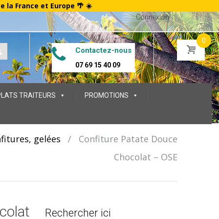
te la France et Europe 🌴 ☀️
Connexion
0
Contactez-nous
07 69 15 40 09
PLATS TRAITEURS
PROMOTIONS
fitures, gelées
/
Confiture Patate Douce
Chocolat – OSE
colat
Rechercher ici