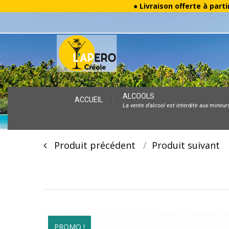
● Livraison offerte à parti
Skip
ALCOOLS
ACCUEIL
La vente d’alcool est interdite aux mineur
to
content
Post
Produit précédent
Produit suivan
navigation
PROMO !