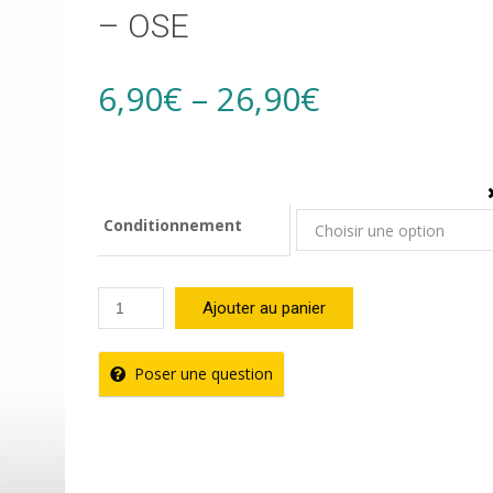
– OSE
Price
6,90
€
–
26,90
€
range:
6,90€
Conditionnement
through
quantité
Ajouter au panier
de
26,90€
Confiture
Poser une question
Patate
Douce
Chocolat