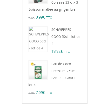
Corsaire 33 cl x 3 -
Boisson maltée au gingembre
Original
Current
8,99
€
TTC
9,22
€
price
price
SCHWEPPES
was:
is:
COCO 50cl - lot de
9,22€.
8,99€.
4
18,32
€
TTC
Lait de Coco
Premium 250mL –
Brique – GRACE -
lot 4
Original
Current
7,99
€
TTC
8,76
€
price
price