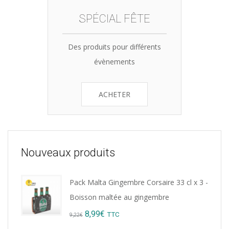
SPÉCIAL FÊTE
Des produits pour différents
évènements
ACHETER
Nouveaux produits
Pack Malta Gingembre Corsaire 33 cl x 3 -
Boisson maltée au gingembre
Original
Current
8,99
€
TTC
9,22
€