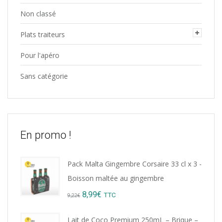
Non classé
Plats traiteurs
Pour l'apéro
Sans catégorie
En promo !
Pack Malta Gingembre Corsaire 33 cl x 3 -
Boisson maltée au gingembre
Original
Current
8,99
€
TTC
9,22
€
price
price
Lait de Coco Premium 250mL – Brique –