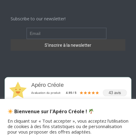
Subscribe to our newsletter!
Apéro Créole
43 avis
évaluation du produit
4.95 / 5
Bienvenue sur l'Apéro Créole !
En cliquant sur « Tout accepter », vous acceptez l’utilisation
de cookies à des fins statistiques ou de personnalisation
pour vous proposer des offres adaptées.
©
2026
APERO CREOLE . Tous les droits sont réservés