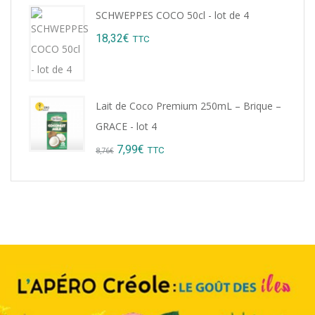
price
price
SCHWEPPES COCO 50cl - lot de 4
was:
is:
18,32
€
TTC
9,22€.
8,99€.
Lait de Coco Premium 250mL – Brique –
GRACE - lot 4
Original
Current
7,99
€
TTC
8,76
€
price
price
was:
is:
8,76€.
7,99€.