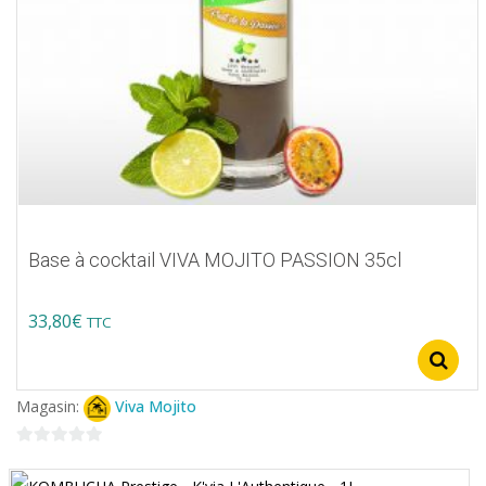
Base à cocktail VIVA MOJITO PASSION 35cl
33,80
€
TTC
Ce
produit
Magasin:
Viva Mojito
a
plusieurs
0
variations.
sur