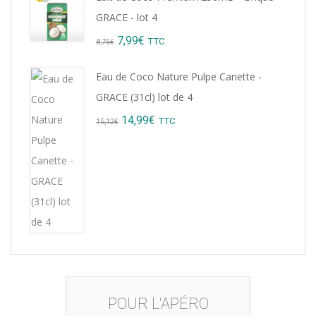
was:
is:
GRACE - lot 4
9,22€.
8,99€.
Original
Current
7,99
€
TTC
8,76
€
price
price
Eau de Coco Nature Pulpe Canette -
was:
is:
GRACE (31cl) lot de 4
8,76€.
7,99€.
Original
Current
14,99
€
TTC
15,12
€
price
price
was:
is:
15,12€.
14,99€.
POUR L'APÉRO