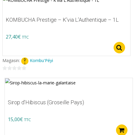
5
Les
options
KOMBUCHA Prestige – K’via L’Authentique – 1L
peuvent
être
27,40
€
TTC
choisies
S
sur
la
Magasin:
Kombu'Péyi
page
0
du
sur
produit
5
Sirop d’Hibiscus (Groseille Pays)
15,00
€
TTC