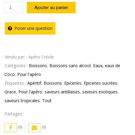
quantité
Ajouter au panier
de
Eau
Poser une question
de
Coco
Tetra
Vendu par: : Apéro Créole
-
Catégories :
Boissons
,
Boissons sans alcool
,
Eaux, eaux de
GRACE
Coco
,
Pour l'apéro
(33cl)
Étiquettes :
Apéritif
,
Boissons
,
Epiceries
,
Epiceries sucrées
,
Grace
,
Pour l'apéro
,
saveurs antillaises
,
saveurs exotiques
,
saveurs tropicales
,
Tout
Partagez :
(0)
(0)