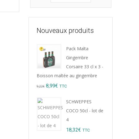
Nouveaux produits
Pack Malta
Gingembre
Corsaire 33 cl x 3 -
Boisson maltée au gingembre
Original
Current
8,99
€
TTC
9,22
€
price
price
SCHWEPPES
was:
is:
COCO 50cl - lot de
9,22€.
8,99€.
4
18,32
€
TTC