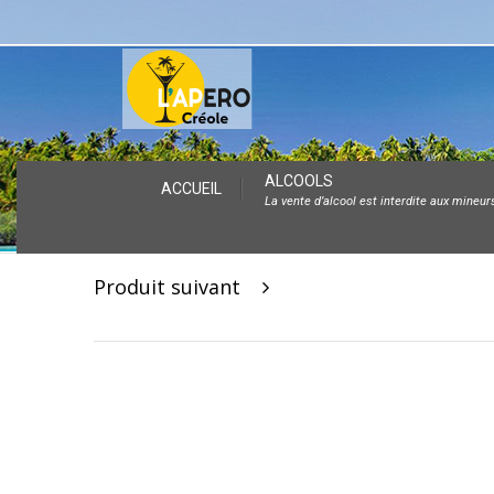
Skip
ALCOOLS
ACCUEIL
La vente d’alcool est interdite aux mineur
to
content
Post
Produit suivant
navigation