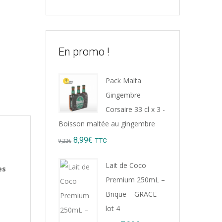
En promo !
Pack Malta
Gingembre
Corsaire 33 cl x 3 -
Boisson maltée au gingembre
Original
Current
8,99
€
TTC
9,22
€
price
price
Lait de Coco
es
was:
is:
Premium 250mL –
9,22€.
8,99€.
Brique – GRACE -
lot 4