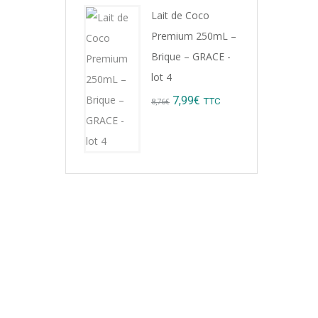
Lait de Coco
Premium 250mL –
Brique – GRACE -
lot 4
ions
Original
Current
7,99
€
TTC
8,76
€
price
price
was:
is:
8,76€.
7,99€.