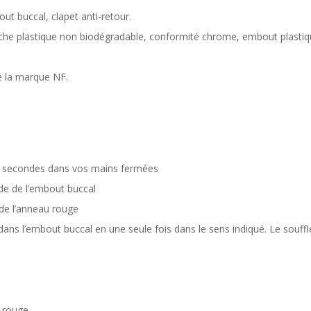
out buccal, clapet anti-retour.
oche plastique non biodégradable, conformité chrome, embout plasti
de la marque NF.
 30 secondes dans vos mains fermées
ide de l’embout buccal
 de l’anneau rouge
ans l’embout buccal en une seule fois dans le sens indiqué. Le souffl
 rouge.