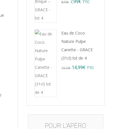
Original
Current
7,99
€
TTC
8,76
€
price
price
que
was:
is:
8,76€.
7,99€.
Eau de Coco
Nature Pulpe
Canette - GRACE
(31cl) lot de 4
Original
Current
14,99
€
TTC
15,12
€
price
price
was:
is:
e
15,12€.
14,99€.
POUR L'APÉRO