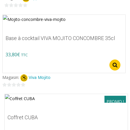
0
sur
5
Base à cocktail VIVA MOJITO CONCOMBRE 35cl
33,80
€
TTC
Ce
S
produit
Magasin:
Viva Mojito
a
plusieurs
0
variations.
sur
PROMO !
5
Les
options
Coffret CUBA
peuvent