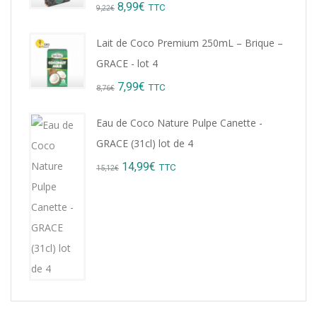
Original
Current
8,99
€
TTC
9,22
€
price
price
Lait de Coco Premium 250mL – Brique –
was:
is:
GRACE - lot 4
9,22€.
8,99€.
Original
Current
7,99
€
TTC
8,76
€
price
price
Eau de Coco Nature Pulpe Canette -
was:
is:
GRACE (31cl) lot de 4
8,76€.
7,99€.
Original
Current
14,99
€
TTC
15,12
€
price
price
was:
is:
15,12€.
14,99€.