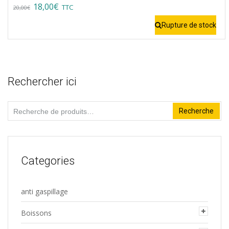
être
Original
Current
18,00
€
TTC
20,00
€
choisies
price
price
Rupture de stock
sur
was:
is:
la
20,00€.
18,00€.
page
du
Rechercher ici
produit
Recherche
Recherche
pour :
Categories
anti gaspillage
Boissons