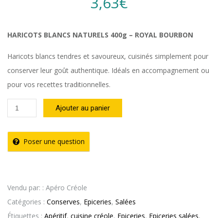
3,63
€
HARICOTS BLANCS NATURELS 400g – ROYAL BOURBON
Haricots blancs tendres et savoureux, cuisinés simplement pour
conserver leur goût authentique. Idéals en accompagnement ou
pour vos recettes traditionnelles.
quantité
Ajouter au panier
de
HARICOTS
Poser une question
BLANCS
NATURELS
400g
Vendu par: : Apéro Créole
ROYAL
Catégories :
Conserves
,
Epiceries
,
Salées
BOURBON
Étiquettes :
Apéritif
,
cuisine créole
,
Epiceries
,
Epiceries salées
,