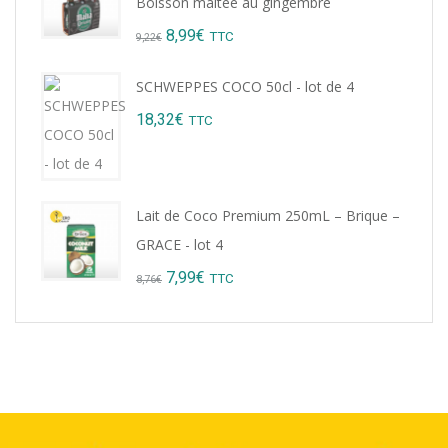
Boisson maltée au gingembre
Original
Current
8,99
€
TTC
9,22
€
price
price
SCHWEPPES COCO 50cl - lot de 4
was:
is:
18,32
€
TTC
9,22€.
8,99€.
Lait de Coco Premium 250mL – Brique –
GRACE - lot 4
Original
Current
7,99
€
TTC
8,76
€
price
price
was:
is:
8,76€.
7,99€.