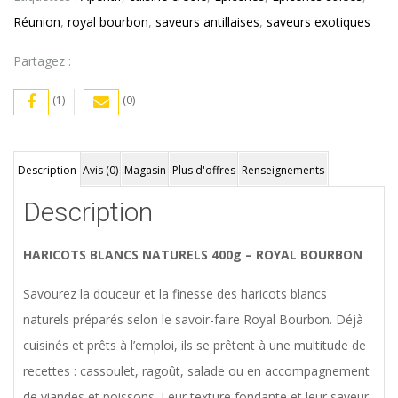
Réunion
,
royal bourbon
,
saveurs antillaises
,
saveurs exotiques
Partagez :
(1)
(0)
Description
Avis (0)
Magasin
Plus d'offres
Renseignements
Description
HARICOTS BLANCS NATURELS 400g – ROYAL BOURBON
Savourez la douceur et la finesse des haricots blancs
naturels préparés selon le savoir-faire Royal Bourbon. Déjà
cuisinés et prêts à l’emploi, ils se prêtent à une multitude de
recettes : cassoulet, ragoût, salade ou en accompagnement
de viandes et poissons. Leur texture fondante et leur saveur