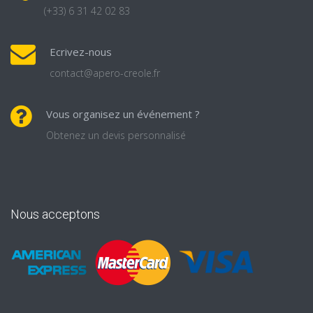
(+33) 6 31 42 02 83
Ecrivez-nous
contact@apero-creole.fr
Vous organisez un événement ?
Obtenez un devis personnalisé
Nous acceptons