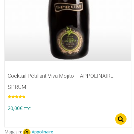
Cocktail Pétillant Viva Mojito – APPOLINAIRE
SPRUM
Note
5.00
sur 5
20,00
€
TTC
Magasin:
Appolinaire