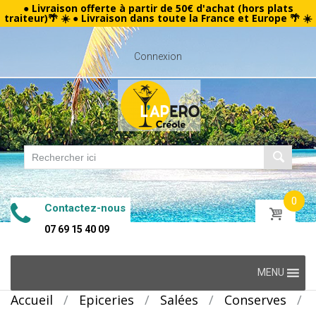
● Livraison offerte à partir de 50€ d'achat (hors plats
traiteur)🌴 ☀️ ● Livraison dans toute la France et Europe 🌴 ☀️
Connexion
0
Contactez-nous
07 69 15 40 09
Skip
MENU
to
Accueil
/
Epiceries
/
Salées
/
Conserves
/
content