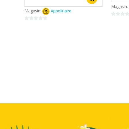
Magasin:
Magasin:
Appolinaire
0
0
sur
sur
5
5