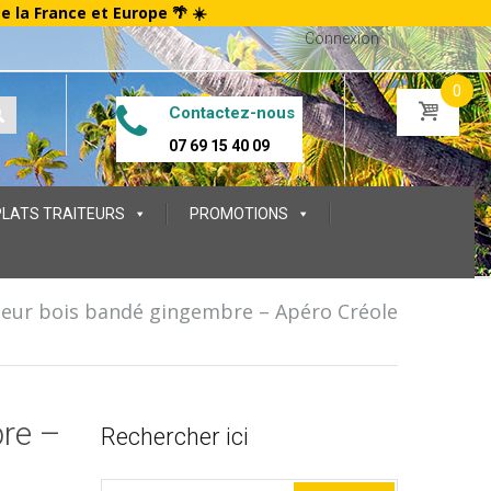
te la France et Europe 🌴 ☀️
Connexion
0
Contactez-nous
07 69 15 40 09
PLATS TRAITEURS
PROMOTIONS
ueur bois bandé gingembre – Apéro Créole
bre –
Rechercher ici