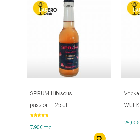
SPRUM Hibiscus
Vodka
passion – 25 cl
WULK
Note
5.00
25,00
€
sur 5
7,90
€
TTC
Select option