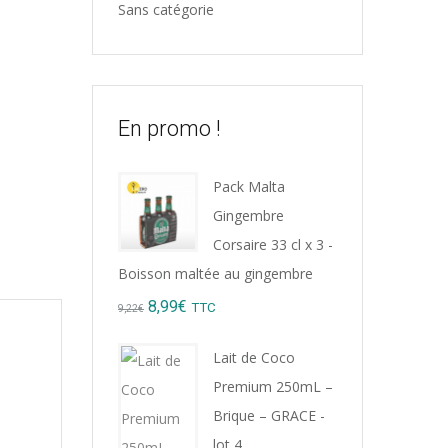
Sans catégorie
En promo !
Pack Malta
Gingembre
Corsaire 33 cl x 3 -
Boisson maltée au gingembre
Original
Current
8,99
€
TTC
9,22
€
price
price
Lait de Coco
was:
is:
Premium 250mL –
9,22€.
8,99€.
Brique – GRACE -
lot 4