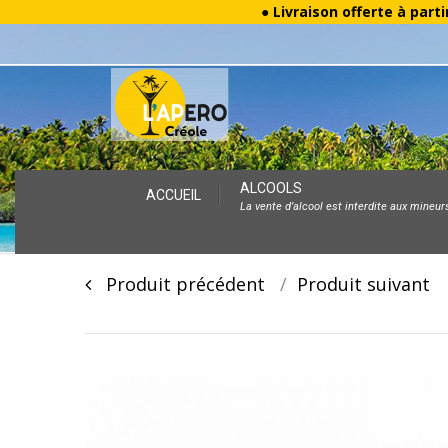
● Livraison offerte à parti
Skip
ALCOOLS
ACCUEIL
La vente d’alcool est interdite aux mineur
to
content
Post
Produit précédent
Produit suivan
navigation