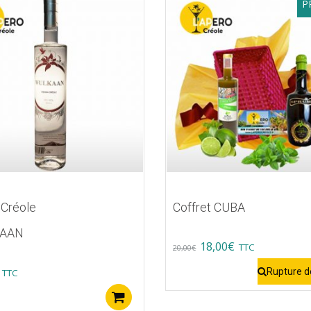
P
 Créole
Coffret CUBA
AAN
Original
Current
18,00
€
TTC
20,00
€
price
price
Rupture d
TTC
was:
is:
Ajouter au panier
s