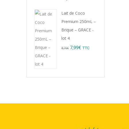
Lait de Coco
Premium 250mL –
Brique – GRACE -
lot 4
Original
Current
7,99
€
TTC
8,76
€
price
price
was:
is:
8,76€.
7,99€.