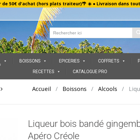
r de 50€ d'achat (hors plats traiteur)🌴 ☀️ ● Livraison dans tou
BOISSONS
EPICERIES
COFFRETS
s
RECETTES
CATALOGUE PRO
t
Accueil
/
Boissons
/
Alcools
/
Liq
Liqueur bois bandé gingem
Apéro Créole