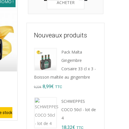
ROMO !
ACHETER
Nouveaux produits
Pack Malta
Gingembre
Corsaire 33 cl x 3 -
Boisson maltée au gingembre
Original
Current
8,99
€
TTC
9,22
€
price
price
SCHWEPPES
was:
is:
COCO 50cl - lot de
e stock
9,22€.
8,99€.
4
18,32
€
TTC