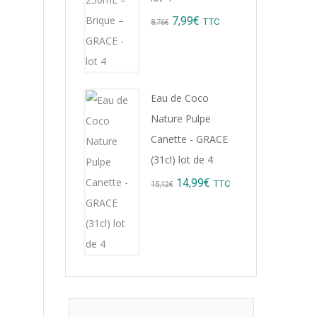
Original
Current
7,99
€
TTC
8,76
€
price
price
was:
is:
8,76€.
7,99€.
Eau de Coco
Nature Pulpe
Canette - GRACE
(31cl) lot de 4
Original
Current
14,99
€
TTC
15,12
€
price
price
was:
is:
15,12€.
14,99€.