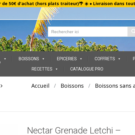
r de 50€ d'achat (hors plats traiteur)🌴 ☀️ ● Livraison dans tou
BOISSONS
EPICERIES
COFFRETS
s
RECETTES
CATALOGUE PRO
t
Accueil
/
Boissons
/
Boissons sans a
Nectar Grenade Letchi –