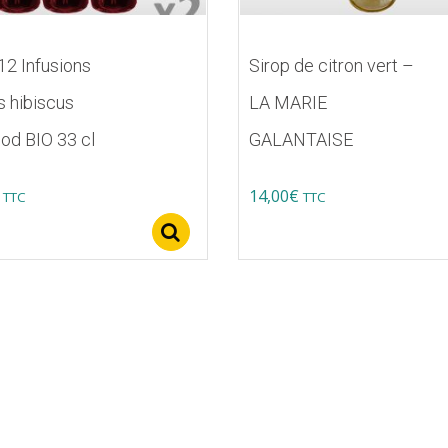
 12 Infusions
Sirop de citron vert –
es hibiscus
LA MARIE
od BIO 33 cl
GALANTAISE
14,00
€
TTC
TTC
Select options