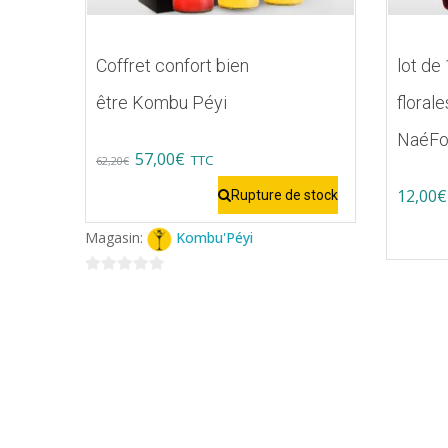
Coffret confort bien
lot de
être Kombu Péyi
floral
NaéFo
Original
Current
57,00
€
TTC
62,20
€
price
price
12,00
€
Rupture de stock
was:
is:
Magasin:
Kombu'Péyi
62,20€.
57,00€.
0
sur
5