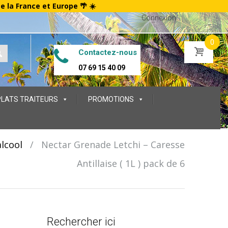
te la France et Europe 🌴 ☀️
Connexion
0
Contactez-nous
07 69 15 40 09
PLATS TRAITEURS
PROMOTIONS
lcool
/
Nectar Grenade Letchi – Caresse
Antillaise ( 1L ) pack de 6
Rechercher ici