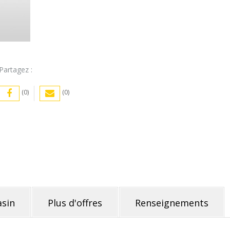
Antillaise
(
1L
)
Partagez :
pack
de
(0)
(0)
6
sin
Plus d'offres
Renseignements