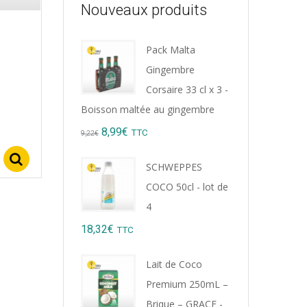
Nouveaux produits
Pack Malta
Gingembre
Corsaire 33 cl x 3 -
Boisson maltée au gingembre
Original
Current
8,99
€
TTC
9,22
€
price
price
Select options
SCHWEPPES
was:
is:
COCO 50cl - lot de
9,22€.
8,99€.
4
18,32
€
TTC
Lait de Coco
Premium 250mL –
Brique – GRACE -