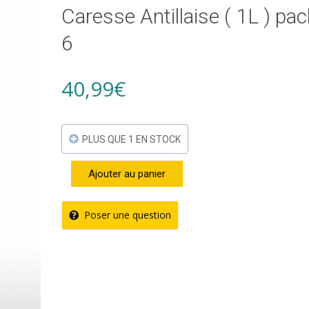
Caresse Antillaise ( 1L ) pac
6
40,99
€
PLUS QUE 1 EN STOCK
Ajouter au panier
quantité
de
Poser une question
Nectar
Grenade
Letchi
–
Caresse