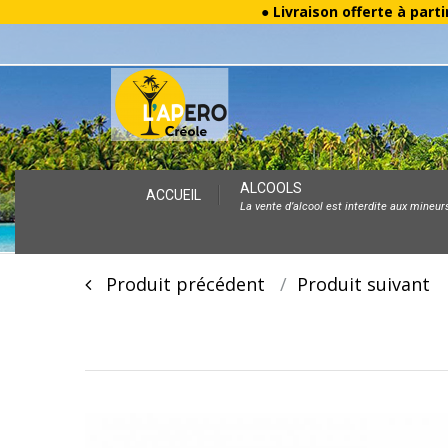
● Livraison offerte à parti
Skip
ALCOOLS
ACCUEIL
La vente d’alcool est interdite aux mineur
to
content
Post
Produit précédent
Produit suivan
navigation