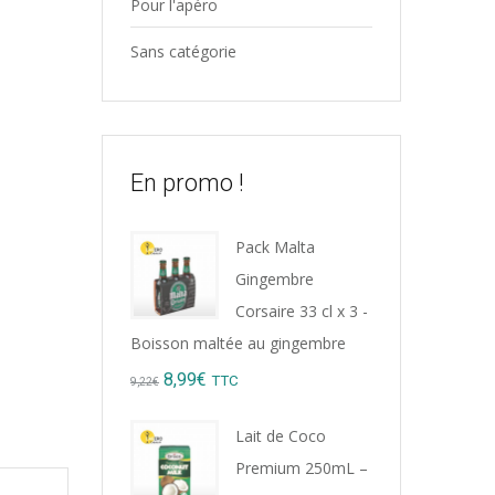
Pour l'apéro
Sans catégorie
En promo !
Pack Malta
Gingembre
Corsaire 33 cl x 3 -
Boisson maltée au gingembre
Original
Current
8,99
€
TTC
9,22
€
price
price
Lait de Coco
was:
is:
Premium 250mL –
9,22€.
8,99€.