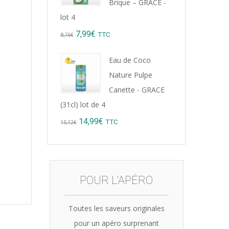
Brique – GRACE -
lot 4
Original
Current
7,99
€
TTC
8,76
€
price
price
Eau de Coco
was:
is:
Nature Pulpe
8,76€.
7,99€.
Canette - GRACE
(31cl) lot de 4
Original
Current
14,99
€
TTC
15,12
€
price
price
was:
is:
15,12€.
14,99€.
POUR L'APÉRO
Toutes les saveurs originales
pour un apéro surprenant