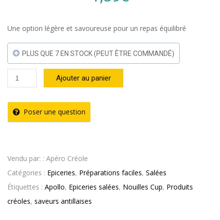
Une option légère et savoureuse pour un repas équilibré
PLUS QUE 7 EN STOCK (PEUT ÊTRE COMMANDÉ)
quantité
Ajouter au panier
de
Nouille
Poser une question
Cup
"Dan
Bol"
Vendu par: : Apéro Créole
Légumes
Catégories :
Epiceries
,
Préparations faciles
,
Salées
Apollo
Étiquettes :
Apollo
,
Epiceries salées
,
Nouilles Cup
,
Produits
–
créoles
,
saveurs antillaises
85g