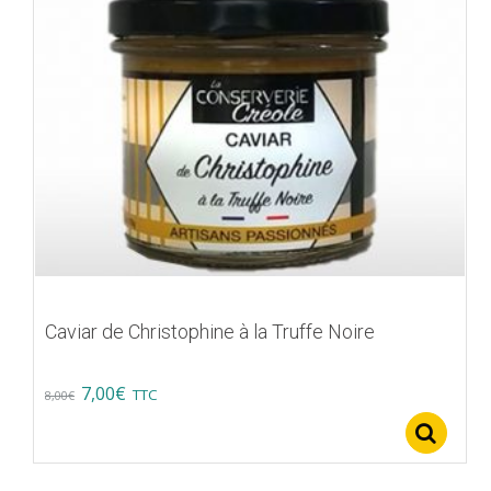
Caviar de Christophine à la Truffe Noire
Original
Current
7,00
€
TTC
8,00
€
price
price
Se
was:
is: