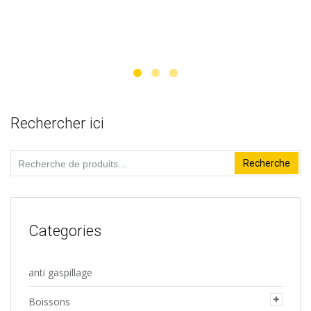
8,00€.
7,00€.
Rechercher ici
Recherche
Recherche
pour :
Categories
anti gaspillage
Boissons