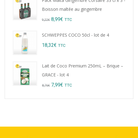
Pack Malta Gingembre Corsaire 33 cl x 3 -
Boisson maltée au gingembre
Original
Current
8,99
€
TTC
9,22
€
price
price
SCHWEPPES COCO 50cl - lot de 4
was:
is:
18,32
€
TTC
9,22€.
8,99€.
Lait de Coco Premium 250mL – Brique –
GRACE - lot 4
Original
Current
7,99
€
TTC
8,76
€
price
price
was:
is:
8,76€.
7,99€.