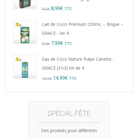
Original
Current
8,99
€
TTC
9,22
€
price
price
Lait de Coco Premium 250mL – Brique –
was:
is:
GRACE - lot 4
9,22€.
8,99€.
Original
Current
7,99
€
TTC
8,76
€
price
price
Eau de Coco Nature Pulpe Canette -
was:
is:
GRACE (31cl) lot de 4
8,76€.
7,99€.
Original
Current
14,99
€
TTC
15,12
€
price
price
was:
is:
15,12€.
14,99€.
SPÉCIAL FÊTE
Des produits pour différents