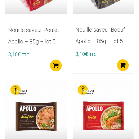
Nouille saveur Boeuf
Nouille saveur Poulet
Apollo – 85g – lot 5
Apollo – 85g – lot 5
3,10
€
3,10
€
TTC
TTC
A
Ajouter au panier