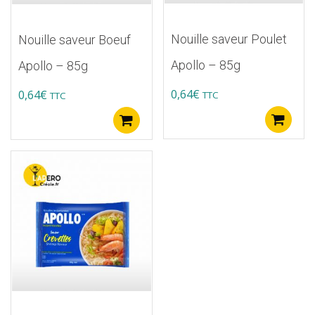
Nouille saveur Poulet
Nouille saveur Boeuf
Apollo – 85g
Apollo – 85g
0,64
€
0,64
€
TTC
TTC
A
Ajouter au panier