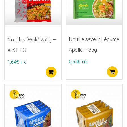
Nouille saveur Légume
Nouilles “Wok” 250g –
Apollo – 85g
APOLLO
0,64
€
1,64
€
TTC
TTC
A
Ajouter au panier