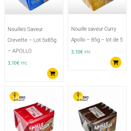
Nouille saveur Curry
Nouilles Saveur
Apollo – 85g – lot de 5
Crevette – Lot 5x85g
– APOLLO
3,10
€
TTC
3,10
€
A
TTC
Ajouter au panier