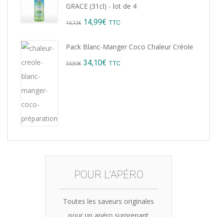
GRACE (31cl) - lot de 4
Original
Current
14,99
€
TTC
15,12
€
price
price
Pack Blanc-Manger Coco Chaleur Créole
was:
is:
Original
Current
34,10
€
TTC
35,90
€
15,12€.
14,99€.
price
price
was:
is:
35,90€.
34,10€.
POUR L'APÉRO
Toutes les saveurs originales
pour un apéro surprenant