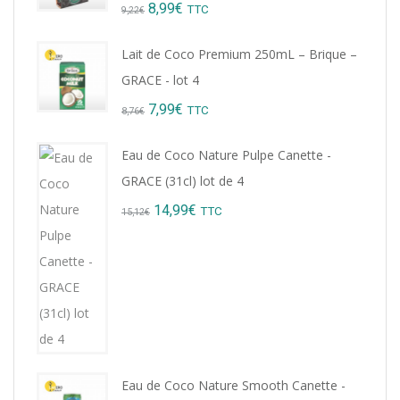
Original
Current
8,99
€
TTC
9,22
€
price
price
Lait de Coco Premium 250mL – Brique –
was:
is:
GRACE - lot 4
9,22€.
8,99€.
Original
Current
7,99
€
TTC
8,76
€
price
price
Eau de Coco Nature Pulpe Canette -
was:
is:
GRACE (31cl) lot de 4
8,76€.
7,99€.
Original
Current
14,99
€
TTC
15,12
€
price
price
was:
is:
15,12€.
14,99€.
Eau de Coco Nature Smooth Canette -