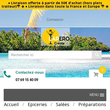
● Livraison offerte à partir de 50€ d'achat (hors plats
traiteur)🌴 ☀️ ● Livraison dans toute la France et Europe 🌴 ☀️
Connexion
0
Contactez-nous
07 69 15 40 09
Skip
MENU
to
Accueil
/
Epiceries
/
Salées
/
Préparations
content