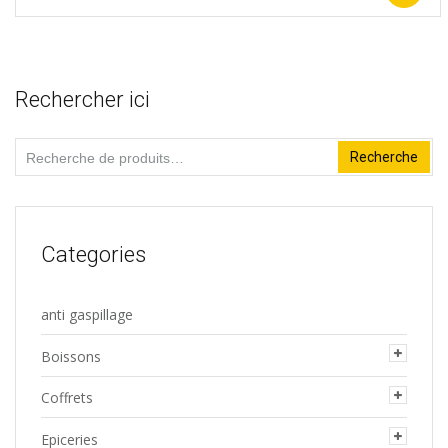
la
page
du
Rechercher ici
produit
Recherche
Recherche
pour :
Categories
anti gaspillage
Boissons
Coffrets
Epiceries