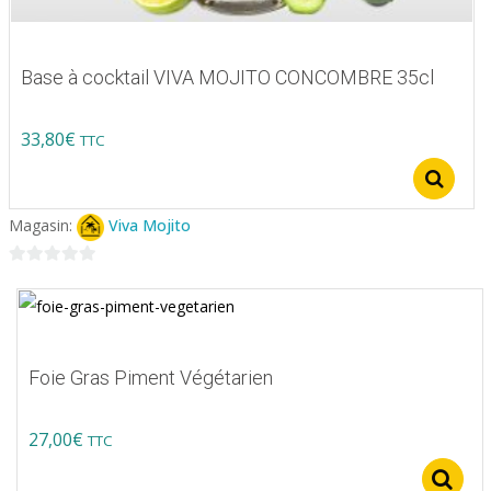
Base à cocktail VIVA MOJITO CONCOMBRE 35cl
33,80
€
TTC
Ce
S
produit
Magasin:
Viva Mojito
a
plusieurs
0
variations.
sur
5
Les
options
Foie Gras Piment Végétarien
peuvent
être
27,00
€
TTC
choisies
sur