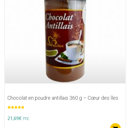
Chocolat en poudre antillais 360 g – Cœur des îles
Note
5.00
sur 5
21,69
€
TTC