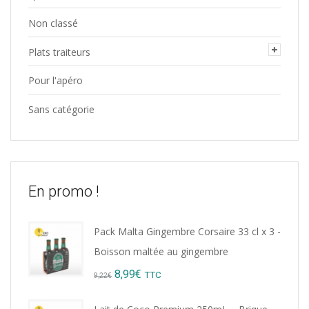
Non classé
Plats traiteurs
Pour l'apéro
Sans catégorie
En promo !
Pack Malta Gingembre Corsaire 33 cl x 3 -
Boisson maltée au gingembre
Original
Current
8,99
€
TTC
9,22
€
price
price