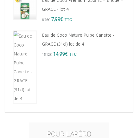
Lait de Coco Premium 250mL – Brique –
was:
is:
GRACE - lot 4
9,22€.
8,99€.
Original
Current
7,99
€
TTC
8,76
€
price
price
Eau de Coco Nature Pulpe Canette -
was:
is:
GRACE (31cl) lot de 4
8,76€.
7,99€.
Original
Current
14,99
€
TTC
15,12
€
price
price
was:
is:
15,12€.
14,99€.
POUR L'APÉRO