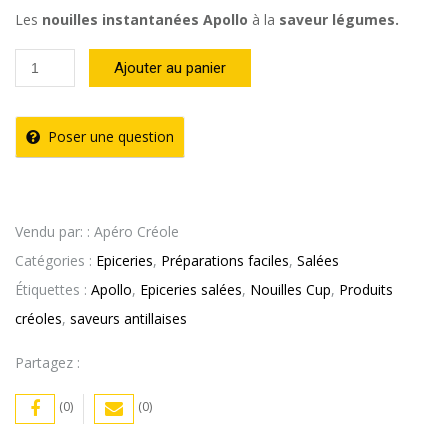
Les
nouilles instantanées Apollo
à la
saveur légumes.
quantité
Ajouter au panier
de
Nouille
Poser une question
saveur
Légume
Apollo
Vendu par: : Apéro Créole
–
Catégories :
Epiceries
,
Préparations faciles
,
Salées
85g
Étiquettes :
Apollo
,
Epiceries salées
,
Nouilles Cup
,
Produits
créoles
,
saveurs antillaises
Partagez :
(0)
(0)