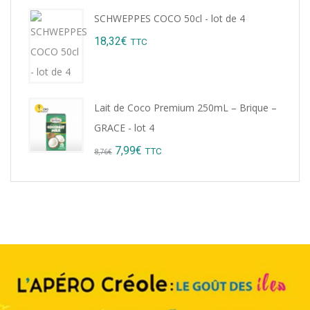
price
price
SCHWEPPES COCO 50cl - lot de 4
was:
is:
18,32
€
TTC
9,22€.
8,99€.
Lait de Coco Premium 250mL – Brique –
GRACE - lot 4
Original
Current
7,99
€
TTC
8,76
€
price
price
was:
is:
8,76€.
7,99€.