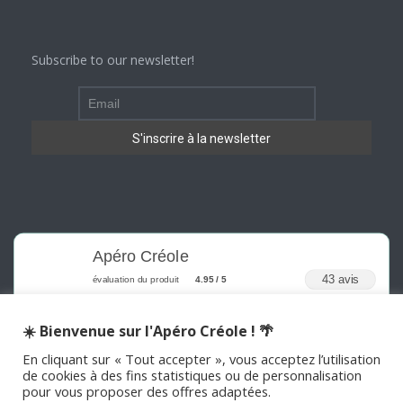
Subscribe to our newsletter!
Apéro Créole
43 avis
évaluation du produit
4.95 / 5
☀️ Bienvenue sur l'Apéro Créole ! 🌴
En cliquant sur « Tout accepter », vous acceptez l’utilisation
de cookies à des fins statistiques ou de personnalisation
pour vous proposer des offres adaptées.
©
2026
APERO CREOLE . Tous les droits sont réservés