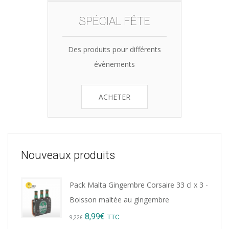
SPÉCIAL FÊTE
Des produits pour différents
évènements
ACHETER
Nouveaux produits
Pack Malta Gingembre Corsaire 33 cl x 3 -
Boisson maltée au gingembre
Original
Current
8,99
€
TTC
9,22
€