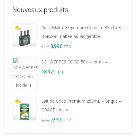
Nouveaux produits
Pack Malta Gingembre Corsaire 33 cl x 3 -
Boisson maltée au gingembre
Original
Current
8,99
€
TTC
9,22
€
price
price
SCHWEPPES COCO 50cl - lot de 4
was:
is:
18,32
€
TTC
9,22€.
8,99€.
Lait de Coco Premium 250mL – Brique –
GRACE - lot 4
Original
Current
7,99
€
TTC
8,76
€
price
price