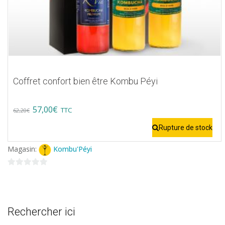
Coffret confort bien être Kombu Péyi
Original
Current
57,00
€
TTC
62,20
€
price
price
Rupture de stock
was:
is:
Magasin:
Kombu'Péyi
62,20€.
57,00€.
0
sur
5
Rechercher ici