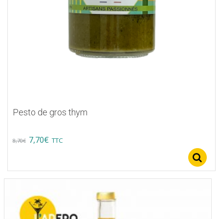
Pesto de gros thym
Original
Current
7,70
€
TTC
8,70
€
price
price
was:
is:
8,70€.
7,70€.