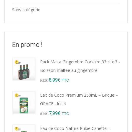
Sans catégorie
En promo !
Pack Malta Gingembre Corsaire 33 cl x 3 -
Boisson maltée au gingembre
Original
Current
8,99
€
TTC
9,22
€
price
price
Lait de Coco Premium 250mL – Brique –
was:
is:
GRACE - lot 4
9,22€.
8,99€.
Original
Current
7,99
€
TTC
8,76
€
price
price
Eau de Coco Nature Pulpe Canette -