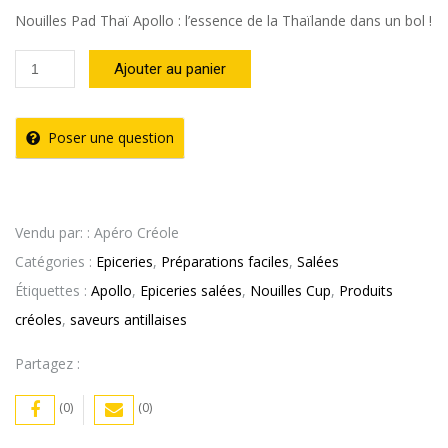
Nouilles Pad Thaï Apollo : l’essence de la Thaïlande dans un bol !
quantité
Ajouter au panier
de
Nouille
Poser une question
saveur
Pad
Thaï
Vendu par: : Apéro Créole
Apollo
Catégories :
Epiceries
,
Préparations faciles
,
Salées
–
Étiquettes :
Apollo
,
Epiceries salées
,
Nouilles Cup
,
Produits
85g
créoles
,
saveurs antillaises
Partagez :
(0)
(0)