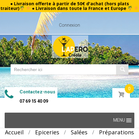
● Livraison offerte à partir de 50€ d'achat (hors plats
traiteur)
● Livraison dans toute la France et Europe
Connexion
0
Contactez-nous
07 69 15 40 09
Skip
MENU
to
Accueil
/
Epiceries
/
Salées
/
Préparations
content