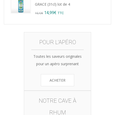
was:
is:
GRACE (31cl) lot de 4
8,76€.
7,99€.
Original
Current
14,99
€
TTC
15,12
€
price
price
was:
is:
15,12€.
14,99€.
POUR L'APÉRO
Toutes les saveurs originales
pour un apéro surprenant
ACHETER
NOTRE CAVE À
RHUM