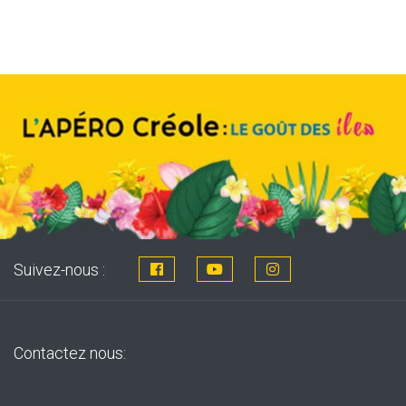
was:
is:
8,76€.
7,99€.
Suivez-nous :
Contactez nous: