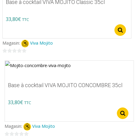
Base à cocktail VIVA MOJITO Classic 35cl
33,80
€
TTC
Ce
S
produit
Magasin:
Viva Mojito
a
plusieurs
0
variations.
sur
5
Les
options
Base à cocktail VIVA MOJITO CONCOMBRE 35cl
peuvent
être
33,80
€
TTC
choisies
Ce
sur
produit
la
Magasin:
Viva Mojito
a
page