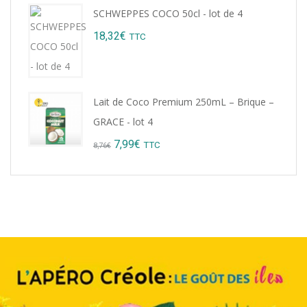
price
price
SCHWEPPES COCO 50cl - lot de 4
was:
is:
18,32
€
TTC
9,22€.
8,99€.
Lait de Coco Premium 250mL – Brique –
GRACE - lot 4
Original
Current
7,99
€
TTC
8,76
€
price
price
was:
is:
8,76€.
7,99€.