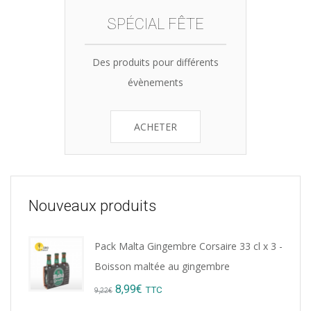
SPÉCIAL FÊTE
Des produits pour différents
évènements
ACHETER
Nouveaux produits
Pack Malta Gingembre Corsaire 33 cl x 3 -
Boisson maltée au gingembre
Original
Current
8,99
€
TTC
9,22
€