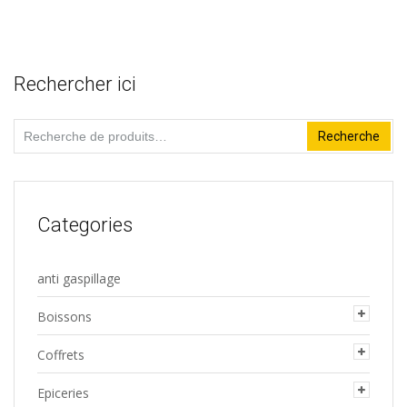
plusieurs
0
du
variations.
sur
produit
5
Les
Rechercher ici
options
peuvent
Recherche
Recherche
être
pour :
choisies
sur
la
Categories
page
du
anti gaspillage
produit
Boissons
Coffrets
Epiceries