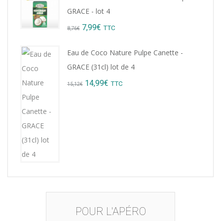
was:
is:
GRACE - lot 4
9,22€.
8,99€.
Original
Current
7,99
€
TTC
8,76
€
price
price
Eau de Coco Nature Pulpe Canette -
was:
is:
GRACE (31cl) lot de 4
8,76€.
7,99€.
Original
Current
14,99
€
TTC
15,12
€
price
price
was:
is:
15,12€.
14,99€.
POUR L'APÉRO