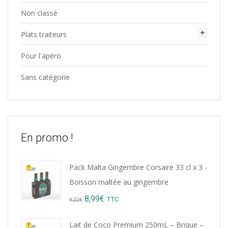
Non classé
Plats traiteurs
Pour l'apéro
Sans catégorie
En promo !
Pack Malta Gingembre Corsaire 33 cl x 3 -
Boisson maltée au gingembre
Original
Current
8,99
€
TTC
9,22
€
price
price
Lait de Coco Premium 250mL – Brique –