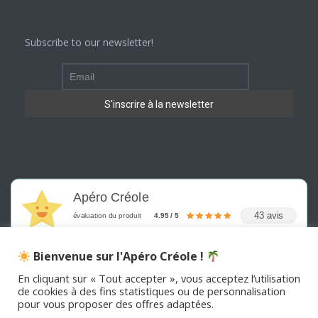
Subscribe to our newsletter!
Apéro Créole
43 avis
évaluation du produit
4.95 / 5
Bienvenue sur l'Apéro Créole !
En cliquant sur « Tout accepter », vous acceptez l’utilisation
de cookies à des fins statistiques ou de personnalisation
pour vous proposer des offres adaptées.
©
2026
APERO CREOLE . Tous les droits sont réservés