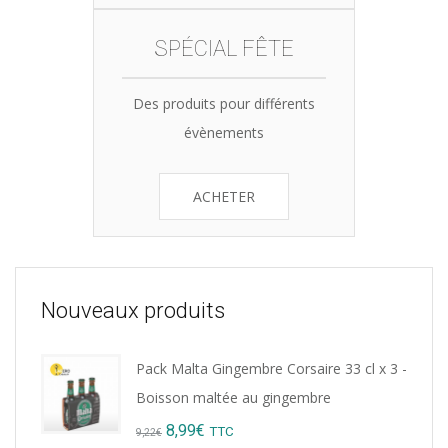
SPÉCIAL FÊTE
Des produits pour différents
évènements
ACHETER
Nouveaux produits
Pack Malta Gingembre Corsaire 33 cl x 3 -
Boisson maltée au gingembre
Original
Current
8,99
€
TTC
9,22
€