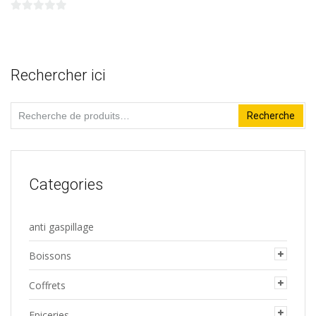
plusieurs
0
variations.
sur
5
Les
Rechercher ici
options
peuvent
Recherche
Recherche
être
pour :
choisies
sur
la
Categories
page
du
anti gaspillage
produit
Boissons
Coffrets
Epiceries