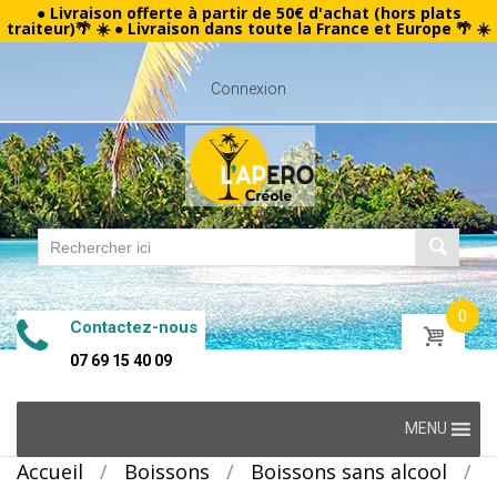
● Livraison offerte à partir de 50€ d'achat (hors plats
traiteur)🌴 ☀️ ● Livraison dans toute la France et Europe 🌴 ☀️
Connexion
0
Contactez-nous
07 69 15 40 09
Skip
MENU
to
Accueil
/
Boissons
/
Boissons sans alcool
/
content