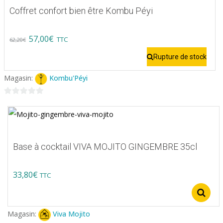
Coffret confort bien être Kombu Péyi
Original
Current
57,00
€
TTC
62,20
€
price
price
Rupture de stock
was:
is:
Magasin:
Kombu'Péyi
62,20€.
57,00€.
0
sur
5
Base à cocktail VIVA MOJITO GINGEMBRE 35cl
33,80
€
TTC
Ce
produit
Magasin:
Viva Mojito
a