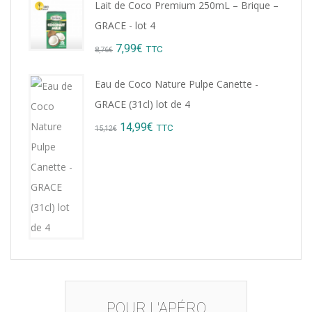
Lait de Coco Premium 250mL – Brique –
was:
is:
GRACE - lot 4
9,22€.
8,99€.
Original
Current
7,99
€
TTC
8,76
€
price
price
Eau de Coco Nature Pulpe Canette -
was:
is:
GRACE (31cl) lot de 4
8,76€.
7,99€.
Original
Current
14,99
€
TTC
15,12
€
price
price
was:
is:
15,12€.
14,99€.
POUR L'APÉRO