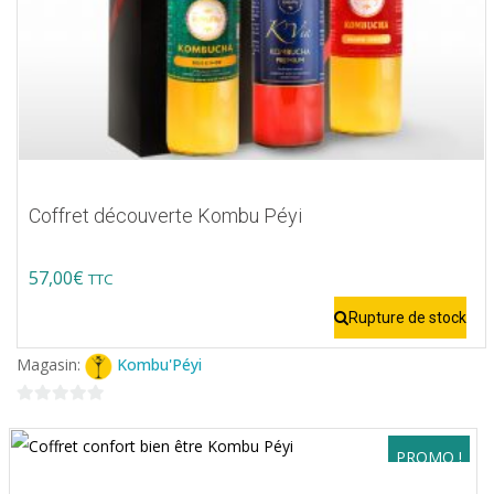
Coffret découverte Kombu Péyi
57,00
€
TTC
Rupture de stock
Magasin:
Kombu'Péyi
0
sur
PROMO !
5