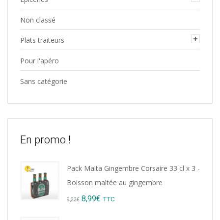
Non classé
Plats traiteurs
Pour l'apéro
Sans catégorie
En promo !
Pack Malta Gingembre Corsaire 33 cl x 3 -
Boisson maltée au gingembre
Original
Current
8,99
€
TTC
9,22
€
price
price