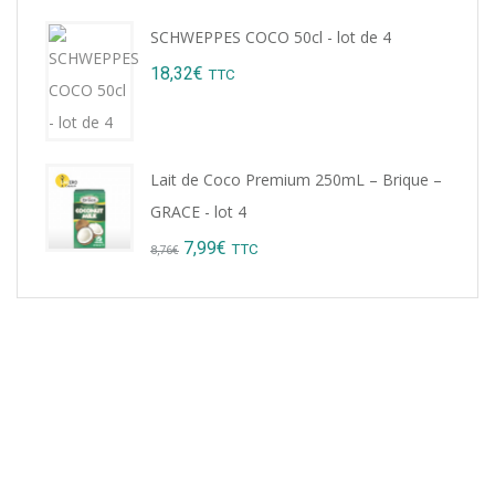
price
price
SCHWEPPES COCO 50cl - lot de 4
was:
is:
18,32
€
TTC
9,22€.
8,99€.
Lait de Coco Premium 250mL – Brique –
GRACE - lot 4
Original
Current
7,99
€
TTC
8,76
€
price
price
was:
is:
8,76€.
7,99€.