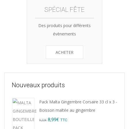
SPÉCIAL FÊTE
Des produits pour différents
évènements
ACHETER
Nouveaux produits
Pack Malta Gingembre Corsaire 33 cl x 3 -
Boisson maltée au gingembre
Original
Current
8,99
€
TTC
9,22
€
price
price