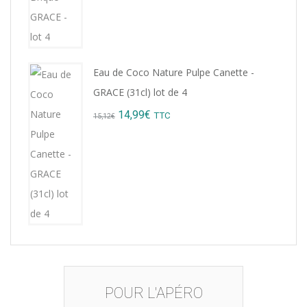
was:
is:
8,76€.
7,99€.
Eau de Coco Nature Pulpe Canette -
GRACE (31cl) lot de 4
Original
Current
14,99
€
TTC
15,12
€
price
price
was:
is:
15,12€.
14,99€.
POUR L'APÉRO