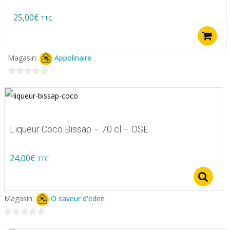
25,00
€
TTC
Magasin:
Appolinaire
0
sur
5
Liqueur Coco Bissap – 70 cl – OSE
24,00
€
TTC
S
Magasin:
O saveur d'eden
0