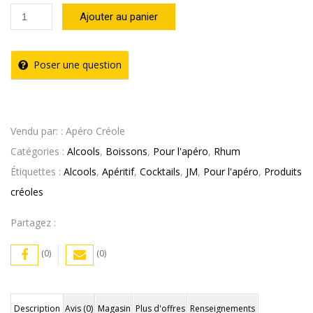
quantité
Ajouter au panier
de
Rhum
Poser une question
Vieux
Terroir
Volcanique
Vendu par: : Apéro Créole
43°
Catégories :
Alcools
,
Boissons
,
Pour l'apéro
,
Rhum
70cl
Étiquettes :
Alcools
,
Apéritif
,
Cocktails
,
JM
,
Pour l'apéro
,
Produits
JM
créoles
Partagez :
(0)
(0)
Description
Avis (0)
Magasin
Plus d'offres
Renseignements