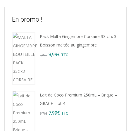
En promo !
Pack Malta Gingembre Corsaire 33 cl x 3 -
Boisson maltée au gingembre
Original
Current
8,99
€
TTC
9,22
€
price
price
was:
is:
9,22€.
8,99€.
Lait de Coco Premium 250mL – Brique –
GRACE - lot 4
Original
Current
7,99
€
TTC
8,76
€
price
price