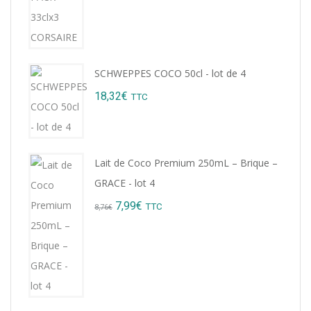
was:
is:
9,22€.
8,99€.
SCHWEPPES COCO 50cl - lot de 4
18,32
€
TTC
Lait de Coco Premium 250mL – Brique –
GRACE - lot 4
Original
Current
7,99
€
TTC
8,76
€
price
price
was:
is:
8,76€.
7,99€.