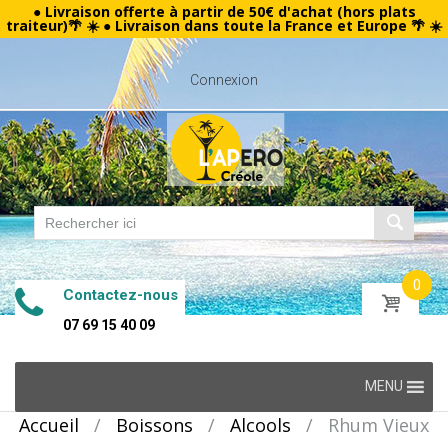
● Livraison offerte à partir de 50€ d'achat (hors plats
traiteur)🌴 ☀️ ● Livraison dans toute la France et Europe 🌴 ☀️
Connexion
0
Contactez-nous
07 69 15 40 09
Skip
MENU
to
Accueil
/
Boissons
/
Alcools
/
Rhum Vieux
content