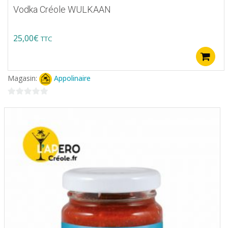
Vodka Créole WULKAAN
25,00
€
TTC
Magasin:
Appolinaire
0
sur
5