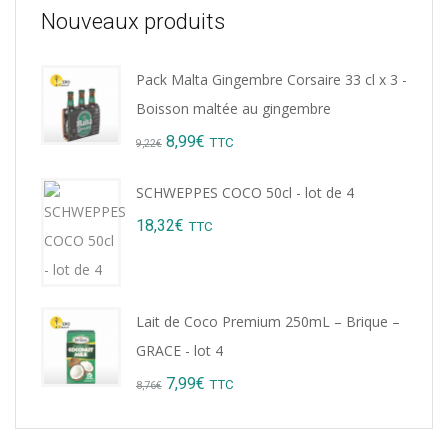
Nouveaux produits
Pack Malta Gingembre Corsaire 33 cl x 3 -
Boisson maltée au gingembre
Original
Current
8,99
€
TTC
9,22
€
price
price
SCHWEPPES COCO 50cl - lot de 4
was:
is:
18,32
€
TTC
9,22€.
8,99€.
Lait de Coco Premium 250mL – Brique –
GRACE - lot 4
Original
Current
7,99
€
TTC
8,76
€
price
price