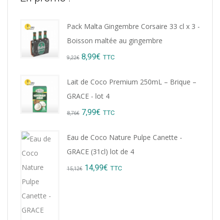
Pack Malta Gingembre Corsaire 33 cl x 3 -
Boisson maltée au gingembre
Original
Current
8,99
€
TTC
9,22
€
price
price
Lait de Coco Premium 250mL – Brique –
was:
is:
GRACE - lot 4
9,22€.
8,99€.
Original
Current
7,99
€
TTC
8,76
€
price
price
Eau de Coco Nature Pulpe Canette -
was:
is:
GRACE (31cl) lot de 4
8,76€.
7,99€.
Original
Current
14,99
€
TTC
15,12
€
price
price
was:
is:
15,12€.
14,99€.