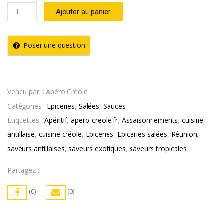
quantité
Ajouter au panier
de
Sauce
Poser une question
Créole,
chien
TOCO
Vendu par: : Apéro Créole
(100g
Catégories :
Epiceries
,
Salées
,
Sauces
)
Étiquettes :
Apéritif
,
apero-creole.fr
,
Assaisonnements
,
cuisine
antillaise
,
cuisine créole
,
Epiceries
,
Epiceries salées
,
Réunion
,
saveurs antillaises
,
saveurs exotiques
,
saveurs tropicales
Partagez :
(0)
(0)