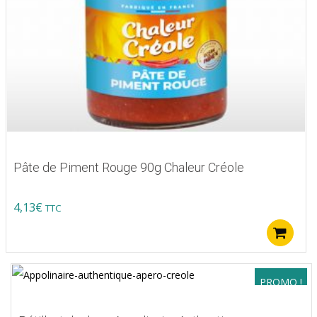
Pâte de Piment Rouge 90g Chaleur Créole
4,13
€
TTC
A
PROMO !