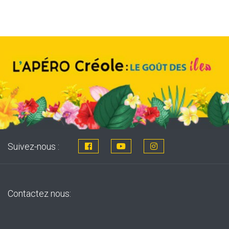
was:
is:
8,76€.
7,99€.
Suivez-nous :
Contactez nous: