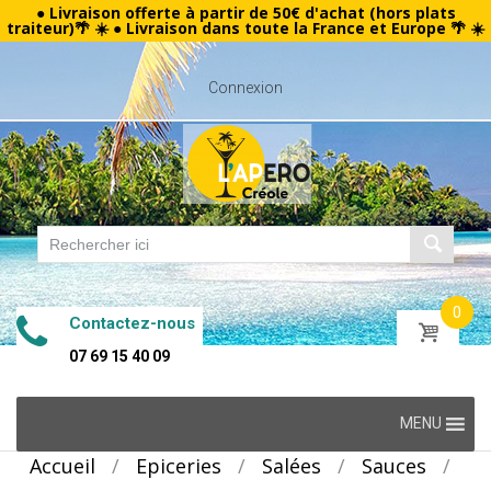
● Livraison offerte à partir de 50€ d'achat (hors plats
traiteur)🌴 ☀️ ● Livraison dans toute la France et Europe 🌴 ☀️
Connexion
0
Contactez-nous
07 69 15 40 09
Skip
MENU
to
Accueil
/
Epiceries
/
Salées
/
Sauces
/
content