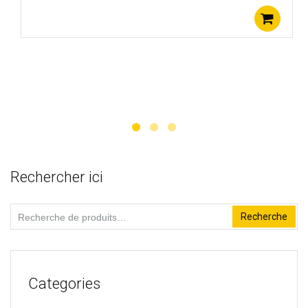
Aj
Rechercher ici
Recherche
Recherche
pour :
Categories