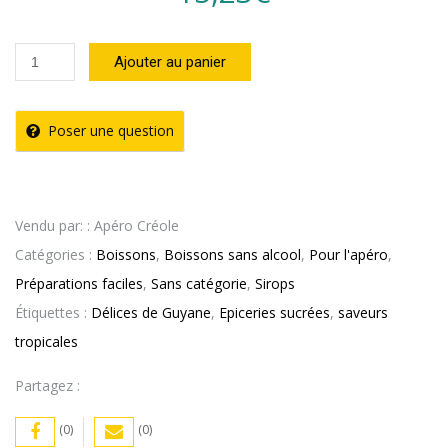
quantité
Ajouter au panier
de
Sirop
Poser une question
Gingembre
Délices
de
Vendu par: : Apéro Créole
Guyane
Catégories :
Boissons
,
Boissons sans alcool
,
Pour l'apéro
,
(25cl)
Préparations faciles
,
Sans catégorie
,
Sirops
Étiquettes :
Délices de Guyane
,
Epiceries sucrées
,
saveurs
tropicales
Partagez :
(0)
(0)