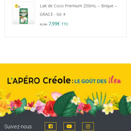
Lait de Coco Premium 250mL – Brique –
GRACE - lot 4
Original
Current
7,99
€
TTC
8,76
€
price
price
was:
is:
8,76€.
7,99€.
Suivez-nous :