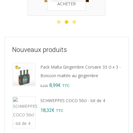
ACHETER
Nouveaux produits
Pack Malta Gingembre Corsaire 33 cl x 3 -
Boisson maltée au gingembre
Original
Current
8,99
€
TTC
9,22
€
price
price
SCHWEPPES COCO 50cl - lot de 4
was:
is:
18,32
€
TTC
9,22€.
8,99€.