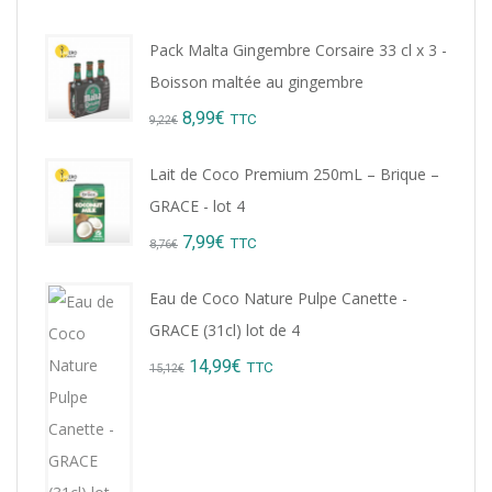
Pack Malta Gingembre Corsaire 33 cl x 3 -
Boisson maltée au gingembre
Original
Current
8,99
€
TTC
9,22
€
price
price
Lait de Coco Premium 250mL – Brique –
was:
is:
GRACE - lot 4
9,22€.
8,99€.
Original
Current
7,99
€
TTC
8,76
€
price
price
Eau de Coco Nature Pulpe Canette -
was:
is:
GRACE (31cl) lot de 4
8,76€.
7,99€.
Original
Current
14,99
€
TTC
15,12
€
price
price
was:
is:
15,12€.
14,99€.